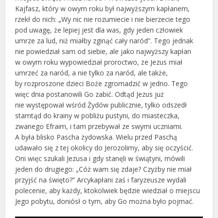
Kajfasz, który w owym roku był najwyższym kapłanem,
rzekł do nich: „Wy nic nie rozumiecie i nie bierzecie tego
pod uwagę, że lepiej jest dla was, gdy jeden człowiek
umrze za lud, niż miałby zginąć cały naród”. Tego jednak
nie powiedział sam od siebie, ale jako najwyższy kapłan
w owym roku wypowiedział proroctwo, że Jezus miał
umrzeć za naród, a nie tylko za naród, ale także,
by rozproszone dzieci Boże zgromadzić w jedno. Tego
więc dnia postanowili Go zabić. Odtąd Jezus już
nie występował wśród Żydów publicznie, tylko odszedł
stamtąd do krainy w pobliżu pustyni, do miasteczka,
zwanego Efraim, i tam przebywał ze swymi uczniami.
A była blisko Pascha żydowska. Wielu przed Paschą
udawało się z tej okolicy do Jerozolimy, aby się oczyścić.
Oni więc szukali Jezusa i gdy stanęli w świątyni, mówili
jeden do drugiego: „Cóż wam się zdaje? Czyżby nie miał
przyjść na święto?” Arcykapłani zaś i faryzeusze wydali
polecenie, aby każdy, ktokolwiek będzie wiedział o miejscu
Jego pobytu, doniósł o tym, aby Go można było pojmać.