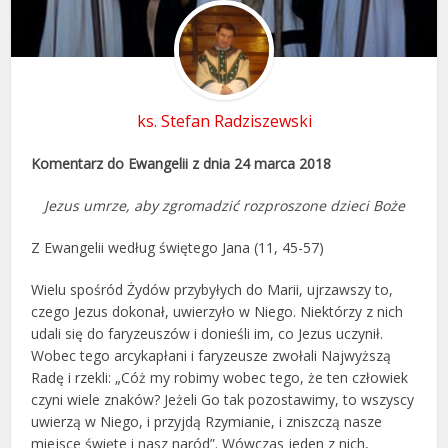
ks. Stefan Radziszewski
Komentarz do Ewangelii z dnia 24 marca 2018
Jezus umrze, aby zgromadzić rozproszone dzieci Boże
Z Ewangelii według świętego Jana (11, 45-57)
Wielu spośród Żydów przybyłych do Marii, ujrzawszy to,
czego Jezus dokonał, uwierzyło w Niego. Niektórzy z nich
udali się do faryzeuszów i donieśli im, co Jezus uczynił.
Wobec tego arcykapłani i faryzeusze zwołali Najwyższą
Radę i rzekli: „Cóż my robimy wobec tego, że ten człowiek
czyni wiele znaków? Jeżeli Go tak pozostawimy, to wszyscy
uwierzą w Niego, i przyjdą Rzymianie, i zniszczą nasze
miejsce święte i nasz naród”. Wówczas jeden z nich,