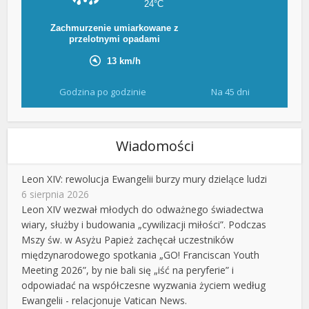
Godzina po godzinie
Na 45 dni
Wiadomości
Leon XIV: rewolucja Ewangelii burzy mury dzielące ludzi
6 sierpnia 2026
Leon XIV wezwał młodych do odważnego świadectwa
wiary, służby i budowania „cywilizacji miłości”. Podczas
Mszy św. w Asyżu Papież zachęcał uczestników
międzynarodowego spotkania „GO! Franciscan Youth
Meeting 2026”, by nie bali się „iść na peryferie” i
odpowiadać na współczesne wyzwania życiem według
Ewangelii - relacjonuje Vatican News.