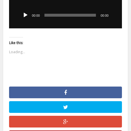
Odtwarzacz
plików
dźwiękowych
00:00
00:00
Like this:
Loading...