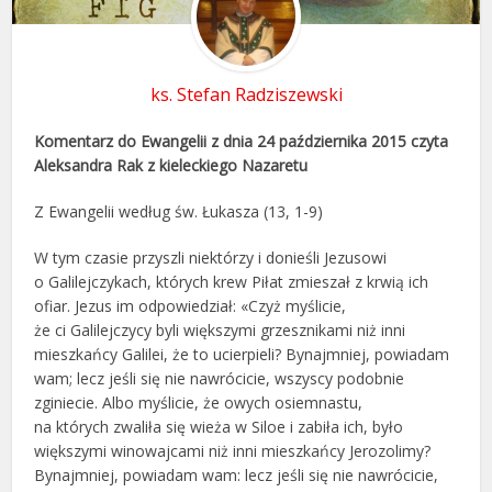
ks. Stefan Radziszewski
Komentarz do Ewangelii z dnia 24 października 2015 czyta
Aleksandra Rak z kieleckiego Nazaretu
Z Ewangelii według św. Łukasza (13, 1-9)
W tym czasie przyszli niektórzy i donieśli Jezusowi
o Galilejczykach, których krew Piłat zmieszał z krwią ich
ofiar. Jezus im odpowiedział: «Czyż myślicie,
że ci Galilejczycy byli większymi grzesznikami niż inni
mieszkańcy Galilei, że to ucierpieli? Bynajmniej, powiadam
wam; lecz jeśli się nie nawrócicie, wszyscy podobnie
zginiecie. Albo myślicie, że owych osiemnastu,
na których zwaliła się wieża w Siloe i zabiła ich, było
większymi winowajcami niż inni mieszkańcy Jerozolimy?
Bynajmniej, powiadam wam: lecz jeśli się nie nawrócicie,