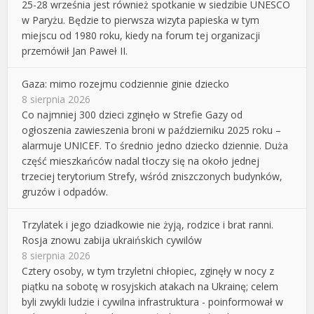
25-28 września jest również spotkanie w siedzibie UNESCO
w Paryżu. Będzie to pierwsza wizyta papieska w tym
miejscu od 1980 roku, kiedy na forum tej organizacji
przemówił Jan Paweł II.
Gaza: mimo rozejmu codziennie ginie dziecko
8 sierpnia 2026
Co najmniej 300 dzieci zginęło w Strefie Gazy od
ogłoszenia zawieszenia broni w październiku 2025 roku –
alarmuje UNICEF. To średnio jedno dziecko dziennie. Duża
część mieszkańców nadal tłoczy się na około jednej
trzeciej terytorium Strefy, wśród zniszczonych budynków,
gruzów i odpadów.
Trzylatek i jego dziadkowie nie żyją, rodzice i brat ranni.
Rosja znowu zabija ukraińskich cywilów
8 sierpnia 2026
Cztery osoby, w tym trzyletni chłopiec, zginęły w nocy z
piątku na sobotę w rosyjskich atakach na Ukrainę; celem
byli zwykli ludzie i cywilna infrastruktura - poinformował w