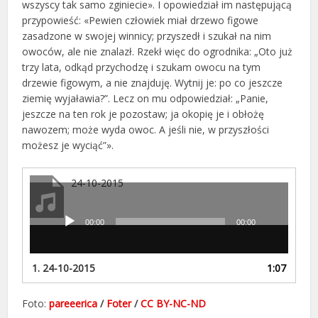
wszyscy tak samo zginiecie». I opowiedział im następującą
przypowieść: «Pewien człowiek miał drzewo figowe
zasadzone w swojej winnicy; przyszedł i szukał na nim
owoców, ale nie znalazł. Rzekł więc do ogrodnika: „Oto już
trzy lata, odkąd przychodzę i szukam owocu na tym
drzewie figowym, a nie znajduję. Wytnij je: po co jeszcze
ziemię wyjaławia?”. Lecz on mu odpowiedział: „Panie,
jeszcze na ten rok je pozostaw; ja okopię je i obłożę
nawozem; może wyda owoc. A jeśli nie, w przyszłości
możesz je wyciąć”».
24-10-2015
00:00
00:00
Odtwarzacz
plików
dźwiękowych
1.
24-10-2015
1:07
Foto:
pareeerica
/
Foter
/
CC BY-NC-ND