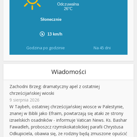
Godzina po godzinie
Na 45 dni
Wiadomości
Zachodni Brzeg: dramatyczny apel z ostatniej
chrześcijańskiej wioski
9 sierpnia 2026
W Taybeh, ostatniej chrześcijańskiej wiosce w Palestynie,
znanej w Biblii jako Efraim, powtarzają się ataki ze strony
izraelskich osadników - informuje Vatican News. Ks. Bashar
Fawadleh, proboszcz rzymskokatolickiej parafii Chrystusa
Odkupiciela, obawia się, że rodziny będą zmuszone opuścić