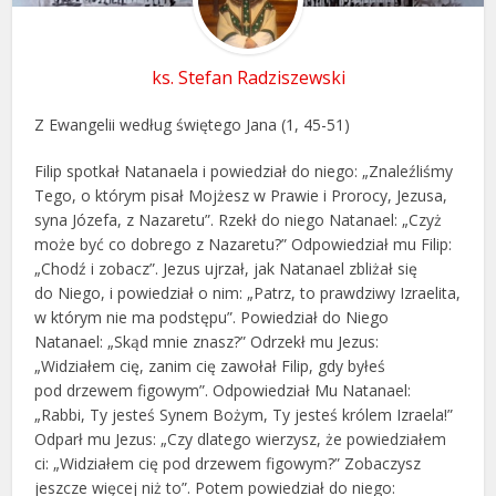
ks. Stefan Radziszewski
Z Ewangelii według świętego Jana (1, 45-51)
Filip spotkał Natanaela i powiedział do niego: „Znaleźliśmy
Tego, o którym pisał Mojżesz w Prawie i Prorocy, Jezusa,
syna Józefa, z Nazaretu”. Rzekł do niego Natanael: „Czyż
może być co dobrego z Nazaretu?” Odpowiedział mu Filip:
„Chodź i zobacz”. Jezus ujrzał, jak Natanael zbliżał się
do Niego, i powiedział o nim: „Patrz, to prawdziwy Izraelita,
w którym nie ma podstępu”. Powiedział do Niego
Natanael: „Skąd mnie znasz?” Odrzekł mu Jezus:
„Widziałem cię, zanim cię zawołał Filip, gdy byłeś
pod drzewem figowym”. Odpowiedział Mu Natanael:
„Rabbi, Ty jesteś Synem Bożym, Ty jesteś królem Izraela!”
Odparł mu Jezus: „Czy dlatego wierzysz, że powiedziałem
ci: „Widziałem cię pod drzewem figowym?” Zobaczysz
jeszcze więcej niż to”. Potem powiedział do niego: