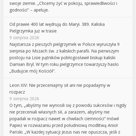
swoje ziemie. „Chcemy żyć w pokoju, sprawiedliwości i
godności” – apeluje.
Od prawie 400 lat wędrują do Maryi. 389. Kaliska
Pielgrzymka już w trasie
9 sierpnia 2026
Najstarsza z pieszych pielgrzymek w Polsce wyruszyła 9
sierpnia po Mszach św. z kaliskich parafii. Na pierwszym
postoju na Lisie pątników pobłogosławił biskup kaliski
Damian Bryl. W tym roku pielgrzymce towarzyszy hasło
„Budujcie mój Kościół”.
Leon XIV: Nie przeceniajmy sił ani nie popadajmy w
rozpacz
9 sierpnia 2026
O tym, „abyśmy nie wynosili się z powodu sukcesów i nigdy
nie przeceniali własnych sił, a zarazem, abyśmy nie
popadali w rozpacz nawet w chwilach ciemności” mówił
Papież w rozważaniu przed południową modlitwą Anioł
Pański. „W każdej sytuacji Jezus nas nie opuszcza, jeśli z