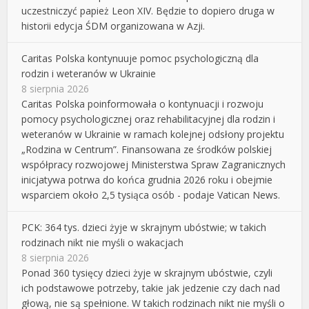
uczestniczyć papież Leon XIV. Będzie to dopiero druga w
historii edycja ŚDM organizowana w Azji.
Caritas Polska kontynuuje pomoc psychologiczną dla
rodzin i weteranów w Ukrainie
8 sierpnia 2026
Caritas Polska poinformowała o kontynuacji i rozwoju
pomocy psychologicznej oraz rehabilitacyjnej dla rodzin i
weteranów w Ukrainie w ramach kolejnej odsłony projektu
„Rodzina w Centrum”. Finansowana ze środków polskiej
współpracy rozwojowej Ministerstwa Spraw Zagranicznych
inicjatywa potrwa do końca grudnia 2026 roku i obejmie
wsparciem około 2,5 tysiąca osób - podaje Vatican News.
PCK: 364 tys. dzieci żyje w skrajnym ubóstwie; w takich
rodzinach nikt nie myśli o wakacjach
8 sierpnia 2026
Ponad 360 tysięcy dzieci żyje w skrajnym ubóstwie, czyli
ich podstawowe potrzeby, takie jak jedzenie czy dach nad
głową, nie są spełnione. W takich rodzinach nikt nie myśli o