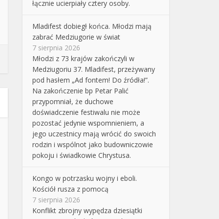
łącznie ucierpiały cztery osoby.
Mladifest dobiegł końca. Młodzi mają
zabrać Medziugorie w świat
7 sierpnia 2026
Młodzi z 73 krajów zakończyli w
Medziugoriu 37. Mladifest, przeżywany
pod hasłem „Ad fontem! Do źródła!”.
Na zakończenie bp Petar Palić
przypomniał, że duchowe
doświadczenie festiwalu nie może
pozostać jedynie wspomnieniem, a
jego uczestnicy mają wrócić do swoich
rodzin i wspólnot jako budowniczowie
pokoju i świadkowie Chrystusa.
Kongo w potrzasku wojny i eboli.
Kościół rusza z pomocą
7 sierpnia 2026
Konflikt zbrojny wypędza dziesiątki