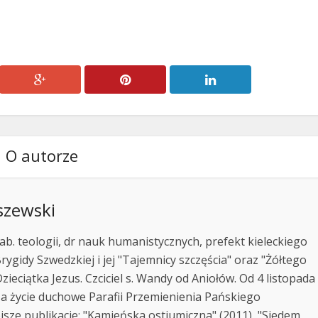
O autorze
szewski
ab. teologii, dr nauk humanistycznych, prefekt kieleckiego
rygidy Szwedzkiej i jej "Tajemnicy szczęścia" oraz "Żółtego
zieciątka Jezus. Czciciel s. Wandy od Aniołów. Od 4 listopada
za życie duchowe Parafii Przemienienia Pańskiego
jsze publikacje: "Kamieńska ostiumiczna" (2011), "Siedem