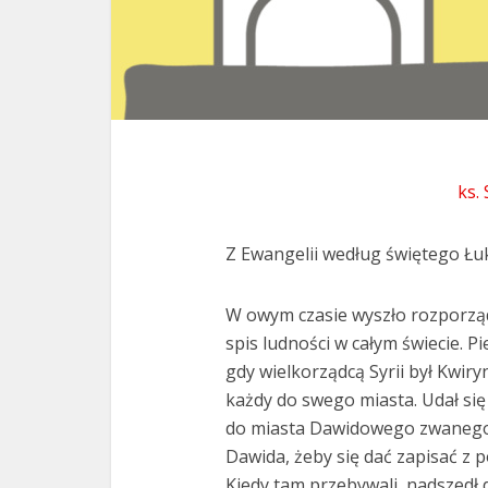
ks.
Z Ewangelii według świętego Łuk
W owym czasie wyszło rozporzą
spis ludności w całym świecie. P
gdy wielkorządcą Syrii był Kwiryn
każdy do swego miasta. Udał się t
do miasta Dawidowego zwanego 
Dawida, żeby się dać zapisać z 
Kiedy tam przebywali, nadszedł 