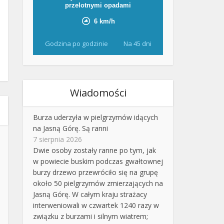
Godzina po godzinie
Na 45 dni
Wiadomości
Burza uderzyła w pielgrzymów idących
na Jasną Górę. Są ranni
7 sierpnia 2026
Dwie osoby zostały ranne po tym, jak
w powiecie buskim podczas gwałtownej
burzy drzewo przewróciło się na grupę
około 50 pielgrzymów zmierzających na
Jasną Górę. W całym kraju strażacy
interweniowali w czwartek 1240 razy w
związku z burzami i silnym wiatrem;