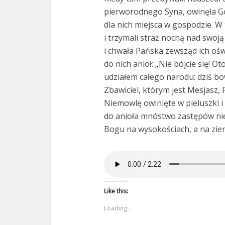
pierworodnego Syna, owinęła Go 
dla nich miejsca w gospodzie. W 
i trzymali straż nocną nad swoją
i chwała Pańska zewsząd ich oświe
do nich anioł: „Nie bójcie się! 
udziałem całego narodu: dziś b
Zbawiciel, którym jest Mesjasz, 
Niemowlę owinięte w pieluszki i l
do anioła mnóstwo zastępów nie
Bogu na wysokościach, a na ziem
Like this:
Loading...