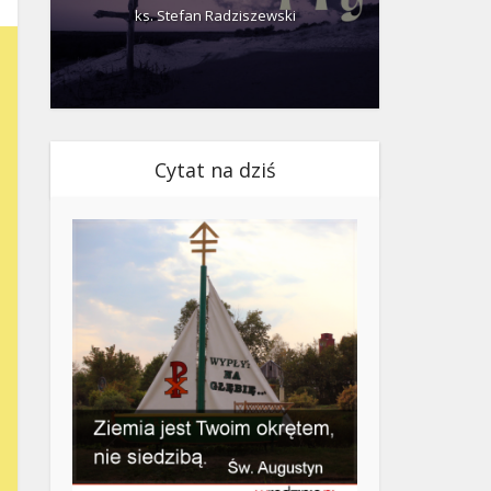
ks. Stefan Radziszewski
ks.
Cytat na dziś