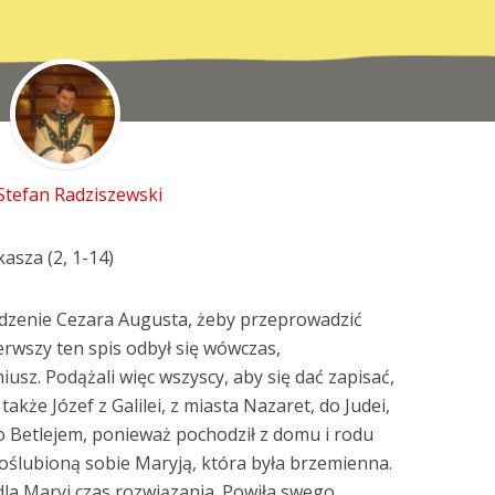
 Stefan Radziszewski
asza (2, 1-14)
dzenie Cezara Augusta, żeby przeprowadzić
ierwszy ten spis odbył się wówczas,
iusz. Podążali więc wszyscy, aby się dać zapisać,
akże Józef z Galilei, z miasta Nazaret, do Judei,
Betlejem, ponieważ pochodził z domu i rodu
poślubioną sobie Maryją, która była brzemienna.
dla Maryi czas rozwiązania. Powiła swego