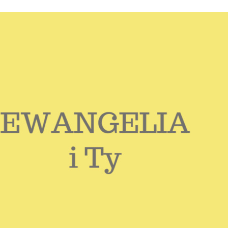
Stefan Radziszewski
ks. Stefan Radziszewski