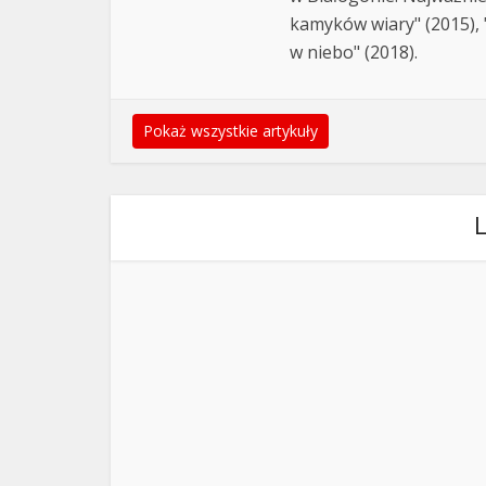
kamyków wiary" (2015), "
w niebo" (2018).
Pokaż wszystkie artykuły
L