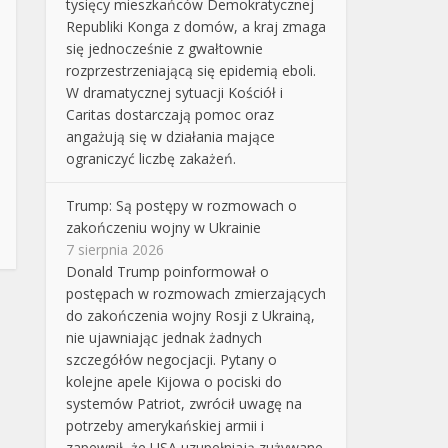
tysięcy mieszkańców Demokratycznej
Republiki Konga z domów, a kraj zmaga
się jednocześnie z gwałtownie
rozprzestrzeniającą się epidemią eboli.
W dramatycznej sytuacji Kościół i
Caritas dostarczają pomoc oraz
angażują się w działania mające
ograniczyć liczbę zakażeń.
Trump: Są postępy w rozmowach o
zakończeniu wojny w Ukrainie
7 sierpnia 2026
Donald Trump poinformował o
postępach w rozmowach zmierzających
do zakończenia wojny Rosji z Ukrainą,
nie ujawniając jednak żadnych
szczegółów negocjacji. Pytany o
kolejne apele Kijowa o pociski do
systemów Patriot, zwrócił uwagę na
potrzeby amerykańskiej armii i
zapewnił, że USA uzupełniają zużywane