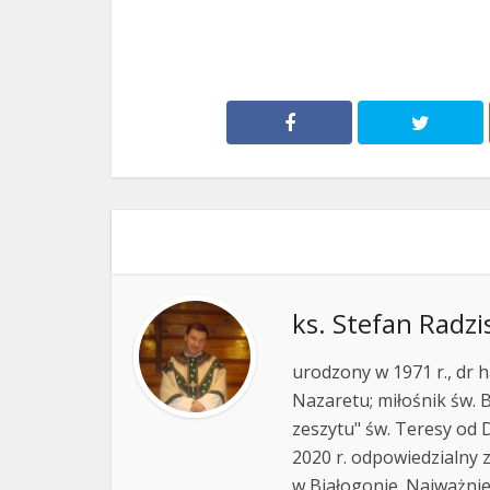
ks. Stefan Radzi
urodzony w 1971 r., dr h
Nazaretu; miłośnik św. B
zeszytu" św. Teresy od D
2020 r. odpowiedzialny 
w Białogonie. Najważnie