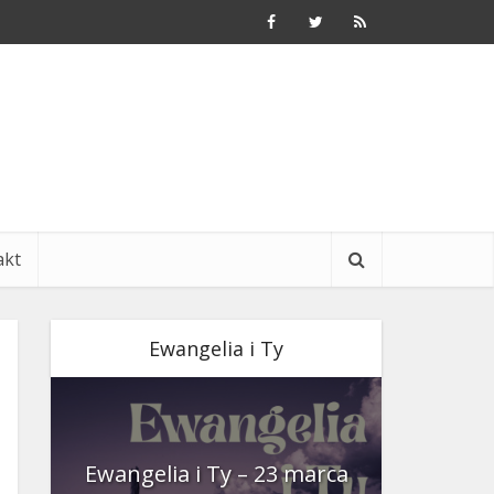
akt
Ewangelia i Ty
nia
Ewangelia i Ty – 23 marca
Ewangeli