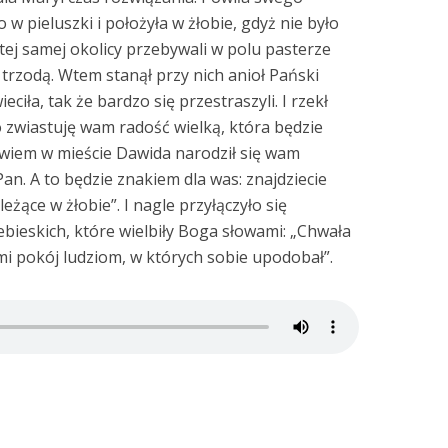
w pieluszki i położyła w żłobie, gdyż nie było
tej samej okolicy przebywali w polu pasterze
 trzodą. Wtem stanął przy nich anioł Pański
ciła, tak że bardzo się przestraszyli. I rzekł
Oto zwiastuję wam radość wielką, która będzie
owiem w mieście Dawida narodził się wam
Pan. A to będzie znakiem dla was: znajdziecie
eżące w żłobie”. I nagle przyłączyło się
bieskich, które wielbiły Boga słowami: „Chwała
i pokój ludziom, w których sobie upodobał”.