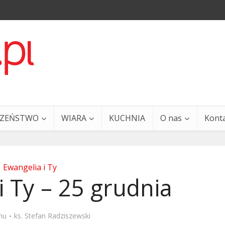
CZEŃSTWO
WIARA
KUCHNIA
O nas
Kont
Ewangelia i Ty
i Ty – 25 grudnia
a i Ty – 29 grudnia
Ewangelia i Ty – 27 grud
mu
ks. Stefan Radziszewski