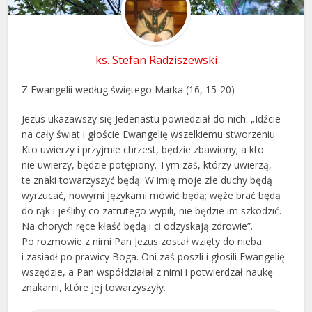
ks. Stefan Radziszewski
Z Ewangelii według świętego Marka (16, 15-20)
Jezus ukazawszy się Jedenastu powiedział do nich: „Idźcie
na cały świat i głoście Ewangelię wszelkiemu stworzeniu.
Kto uwierzy i przyjmie chrzest, będzie zbawiony; a kto
nie uwierzy, będzie potępiony. Tym zaś, którzy uwierzą,
te znaki towarzyszyć będą: W imię moje złe duchy będą
wyrzucać, nowymi językami mówić będą; węże brać będą
do rąk i jeśliby co zatrutego wypili, nie będzie im szkodzić.
Na chorych ręce kłaść będą i ci odzyskają zdrowie”.
Po rozmowie z nimi Pan Jezus został wzięty do nieba
i zasiadł po prawicy Boga. Oni zaś poszli i głosili Ewangelię
wszędzie, a Pan współdziałał z nimi i potwierdzał naukę
znakami, które jej towarzyszyły.