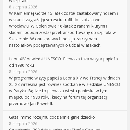
w szpitalu
8 sierpnia 2026
W Kamiennej Górze 15-latek został zaatakowany nożem i
w stanie zagrażającym życiu trafił do szpitala we
Wrocławiu. W Goleniowie 16-latek z ranami kłutymi i
śladami pobicia został przetransportowany do szpitala w
Szczecinie. W obu sprawach policja zatrzymała
nastolatków podejrzewanych o udział w atakach.
Leon XIV odwiedzi UNESCO. Pierwsza taka wizyta papieża
od 1980 roku
8 sierpnia 2026
W programie wizyty papieża Leona XIV we Francji w dniach
25-28 września jest również spotkanie w siedzibie UNESCO
w Paryżu. Będzie to pierwsza wizyta papieska w tym
miejscu od 1980 roku, kiedy na forum tej organizacji
przemówił Jan Paweł II.
Gaza: mimo rozejmu codziennie ginie dziecko
8 sierpnia 2026
Co najmniej 300 dzieci zginęło w Strefie Gazy od