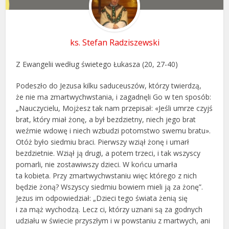
ks. Stefan Radziszewski
Z Ewangelii według świetego Łukasza (20, 27-40)
Podeszło do Jezusa kilku saduceuszów, którzy twierdzą,
że nie ma zmartwychwstania, i zagadnęli Go w ten sposób:
„Nauczycielu, Mojżesz tak nam przepisał: «Jeśli umrze czyjś
brat, który miał żonę, a był bezdzietny, niech jego brat
weźmie wdowę i niech wzbudzi potomstwo swemu bratu».
Otóż było siedmiu braci. Pierwszy wziął żonę i umarł
bezdzietnie. Wziął ją drugi, a potem trzeci, i tak wszyscy
pomarli, nie zostawiwszy dzieci. W końcu umarła
ta kobieta. Przy zmartwychwstaniu więc którego z nich
będzie żoną? Wszyscy siedmiu bowiem mieli ją za żonę”.
Jezus im odpowiedział: „Dzieci tego świata żenią się
i za mąż wychodzą. Lecz ci, którzy uznani są za godnych
udziału w świecie przyszłym i w powstaniu z martwych, ani