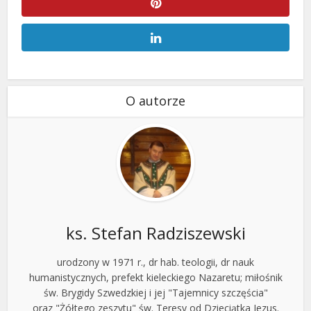
O autorze
ks. Stefan Radziszewski
urodzony w 1971 r., dr hab. teologii, dr nauk
humanistycznych, prefekt kieleckiego Nazaretu; miłośnik
św. Brygidy Szwedzkiej i jej "Tajemnicy szczęścia"
oraz "Żółtego zeszytu" św. Teresy od Dzieciątka Jezus.