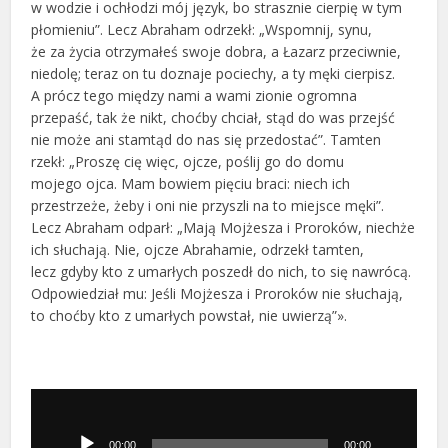
w wodzie i ochłodzi mój język, bo strasznie cierpię w tym
płomieniu”. Lecz Abraham odrzekł: „Wspomnij, synu,
że za życia otrzymałeś swoje dobra, a Łazarz przeciwnie,
niedolę; teraz on tu doznaje pociechy, a ty męki cierpisz.
A prócz tego między nami a wami zionie ogromna
przepaść, tak że nikt, choćby chciał, stąd do was przejść
nie może ani stamtąd do nas się przedostać”. Tamten
rzekł: „Proszę cię więc, ojcze, poślij go do domu
mojego ojca. Mam bowiem pięciu braci: niech ich
przestrzeże, żeby i oni nie przyszli na to miejsce męki”.
Lecz Abraham odparł: „Mają Mojżesza i Proroków, niechże
ich słuchają. Nie, ojcze Abrahamie, odrzekł tamten,
lecz gdyby kto z umarłych poszedł do nich, to się nawrócą.
Odpowiedział mu: Jeśli Mojżesza i Proroków nie słuchają,
to choćby kto z umarłych powstał, nie uwierzą”».
Odtwarzacz
plików
dźwiękowych
00:00
00:00