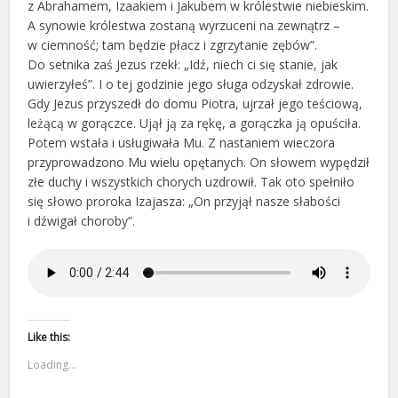
z Abrahamem, Izaakiem i Jakubem w królestwie niebieskim.
A synowie królestwa zostaną wyrzuceni na zewnątrz –
w ciemność; tam będzie płacz i zgrzytanie zębów”.
Do setnika zaś Jezus rzekł: „Idź, niech ci się stanie, jak
uwierzyłeś”. I o tej godzinie jego sługa odzyskał zdrowie.
Gdy Jezus przyszedł do domu Piotra, ujrzał jego teściową,
leżącą w gorączce. Ujął ją za rękę, a gorączka ją opuściła.
Potem wstała i usługiwała Mu. Z nastaniem wieczora
przyprowadzono Mu wielu opętanych. On słowem wypędził
złe duchy i wszystkich chorych uzdrowił. Tak oto spełniło
się słowo proroka Izajasza: „On przyjął nasze słabości
i dźwigał choroby”.
Like this:
Loading...