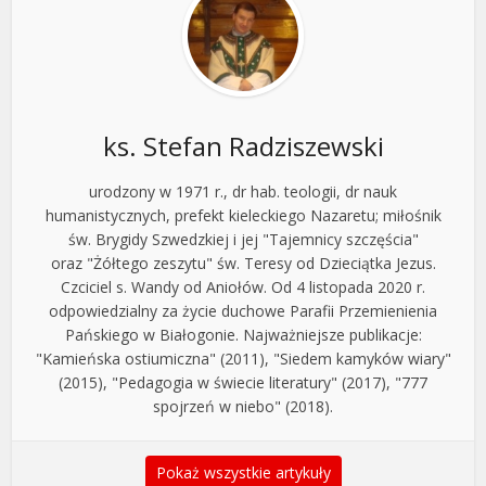
ks. Stefan Radziszewski
urodzony w 1971 r., dr hab. teologii, dr nauk
humanistycznych, prefekt kieleckiego Nazaretu; miłośnik
św. Brygidy Szwedzkiej i jej "Tajemnicy szczęścia"
oraz "Żółtego zeszytu" św. Teresy od Dzieciątka Jezus.
Czciciel s. Wandy od Aniołów. Od 4 listopada 2020 r.
odpowiedzialny za życie duchowe Parafii Przemienienia
Pańskiego w Białogonie. Najważniejsze publikacje:
"Kamieńska ostiumiczna" (2011), "Siedem kamyków wiary"
(2015), "Pedagogia w świecie literatury" (2017), "777
spojrzeń w niebo" (2018).
Pokaż wszystkie artykuły