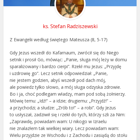
ks. Stefan Radziszewski
Z Ewangelii według świętego Mateusza (8, 5-17)
Gdy Jezus wszedł do Kafarnaum, zwrócił się do Niego
setnik i prosił Go, mówiąc: „Panie, sługa mój leży w domu
sparaliżowany i bardzo cierpi”. Rzekł mu Jezus: „Przyjdę
i uzdrowię go”. Lecz setnik odpowiedział: „Panie,
nie jestem godzien, abyś wszedł pod dach mój,
ale powiedz tylko słowo, a mój sługa odzyska zdrowie.
Bo i ja, choć podlegam władzy, mam pod sobą żołnierzy.
Mówię temu: „Idź!” – a idzie; drugiemu: „Przyjdź!” –
a przychodzi; a słudze: „Zrób to!” – a robi”. Gdy Jezus
to usłyszał, zadziwił się i rzekł do tych, którzy szli za Nim:
„Zaprawdę, powiadam wam: U nikogo w Izraelu
nie znalazłem tak wielkiej wiary. Lecz powiadam wam:
Wielu przyjdzie ze Wschodu i z Zachodu i zasiądą do stołu