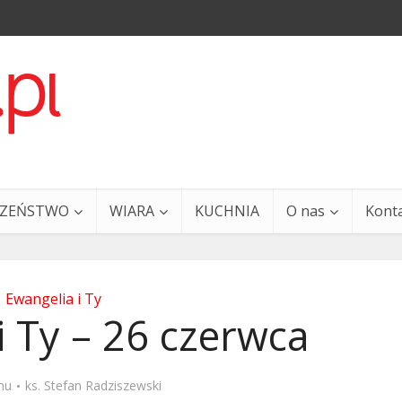
CZEŃSTWO
WIARA
KUCHNIA
O nas
Kont
Ewangelia i Ty
i Ty – 26 czerwca
a i Ty – 29 grudnia
Ewangelia i Ty – 27 grud
mu
ks. Stefan Radziszewski