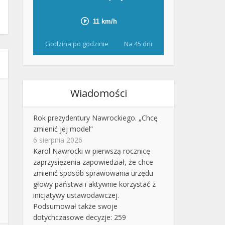
Godzina po godzinie
Na 45 dni
Wiadomości
Rok prezydentury Nawrockiego. „Chcę
zmienić jej model”
6 sierpnia 2026
Karol Nawrocki w pierwszą rocznicę
zaprzysiężenia zapowiedział, że chce
zmienić sposób sprawowania urzędu
głowy państwa i aktywnie korzystać z
inicjatywy ustawodawczej.
Podsumował także swoje
dotychczasowe decyzje: 259