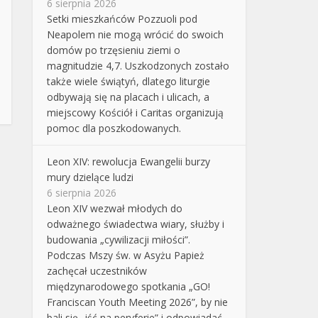
6 sierpnia 2026
Setki mieszkańców Pozzuoli pod
Neapolem nie mogą wrócić do swoich
domów po trzęsieniu ziemi o
magnitudzie 4,7. Uszkodzonych zostało
także wiele świątyń, dlatego liturgie
odbywają się na placach i ulicach, a
miejscowy Kościół i Caritas organizują
pomoc dla poszkodowanych.
Leon XIV: rewolucja Ewangelii burzy
mury dzielące ludzi
6 sierpnia 2026
Leon XIV wezwał młodych do
odważnego świadectwa wiary, służby i
budowania „cywilizacji miłości”.
Podczas Mszy św. w Asyżu Papież
zachęcał uczestników
międzynarodowego spotkania „GO!
Franciscan Youth Meeting 2026”, by nie
bali się „iść na peryferie” i odpowiadać