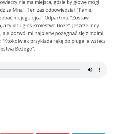
łowieczy nie ma miejsca, gdzie by głowę mógł
jdź za Mną”. Ten zaś odpowiedział: ”Panie,
rzebać mojego ojca”. Odparł mu: ”Zostaw
a ty idź i głoś królestwo Boże”. Jeszcze inny
ą, ale pozwól mi najpierw pożegnać się z moimi
 ”Ktokolwiek przykłada rękę do pługa, a wstecz
ólestwa Bożego”.