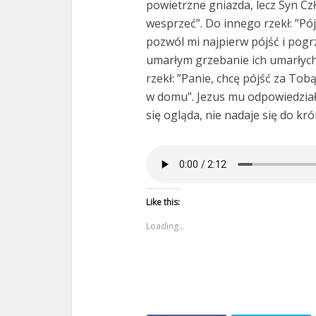
powietrzne gniazda, lecz Syn Cz
wesprzeć”. Do innego rzekł: ”Pó
pozwól mi najpierw pójść i pog
umarłym grzebanie ich umarłych, 
rzekł: ”Panie, chcę pójść za Tob
w domu”. Jezus mu odpowiedział:
się ogląda, nie nadaje się do kr
Like this:
Loading...