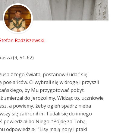
 Stefan Radziszewski
asza (9, 51-62)
ezusa z tego świata, postanowił udać się
 posłańców. Ci wybrali się w drogę i przyszli
ańskiego, by Mu przygotować pobyt.
ż zmierzał do Jerozolimy. Widząc to, uczniowie
hcesz, a powiemy, żeby ogień spadł z nieba
iwszy się zabronił im. I udali się do innego
oś powiedział do Niego: ”Pójdę za Tobą,
u odpowiedział: ”Lisy mają nory i ptaki