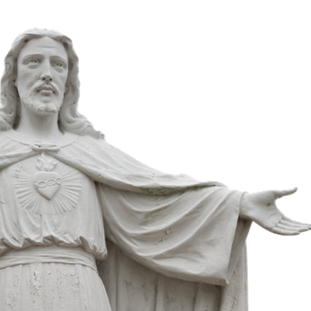
Stefan Radziszewski
ks. Stefan Radziszewski