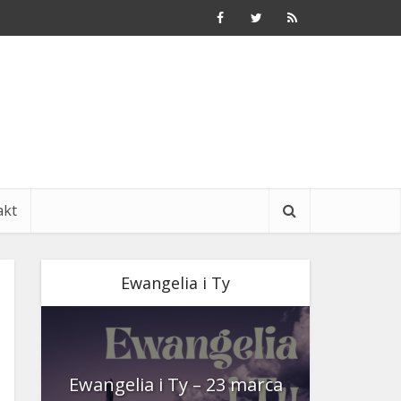
akt
Ewangelia i Ty
nia
Ewangelia i Ty – 23 marca
Ewangeli