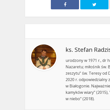
ks. Stefan Radzi
urodzony w 1971 r., dr h
Nazaretu; miłośnik św. B
zeszytu" św. Teresy od D
2020 r. odpowiedzialny 
w Białogonie. Najważnie
kamyków wiary" (2015), "
w niebo" (2018).