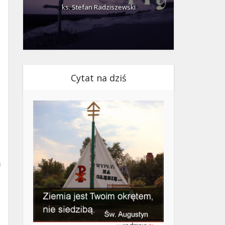
ks. Stefan Radziszewski
ks.
Cytat na dziś