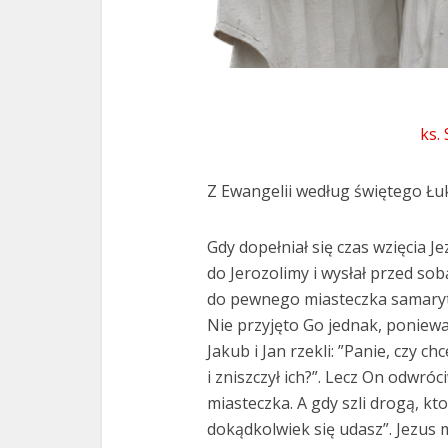
ks.
Z Ewangelii według świętego Łuk
Gdy dopełniał się czas wzięcia J
do Jerozolimy i wysłał przed sobą
do pewnego miasteczka samaryt
Nie przyjęto Go jednak, poniewa
Jakub i Jan rzekli: ”Panie, czy c
i zniszczył ich?”. Lecz On odwróc
miasteczka. A gdy szli drogą, kt
dokądkolwiek się udasz”. Jezus m