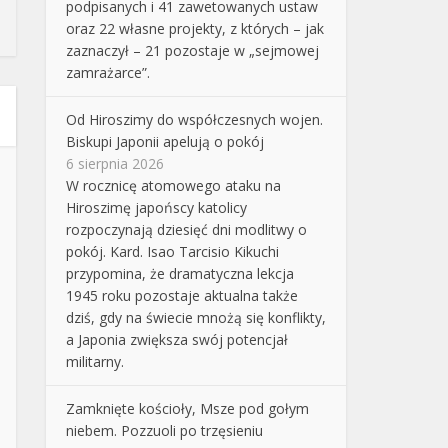
podpisanych i 41 zawetowanych ustaw
oraz 22 własne projekty, z których – jak
zaznaczył – 21 pozostaje w „sejmowej
zamrażarce”.
Od Hiroszimy do współczesnych wojen.
Biskupi Japonii apelują o pokój
6 sierpnia 2026
W rocznicę atomowego ataku na
Hiroszimę japońscy katolicy
rozpoczynają dziesięć dni modlitwy o
pokój. Kard. Isao Tarcisio Kikuchi
przypomina, że dramatyczna lekcja
1945 roku pozostaje aktualna także
dziś, gdy na świecie mnożą się konflikty,
a Japonia zwiększa swój potencjał
militarny.
Zamknięte kościoły, Msze pod gołym
niebem. Pozzuoli po trzęsieniu