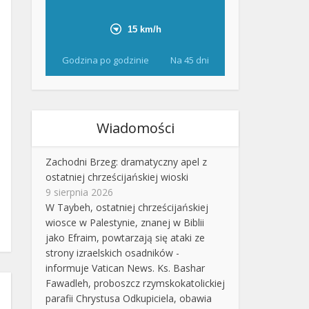
Godzina po godzinie
Na 45 dni
Wiadomości
Zachodni Brzeg: dramatyczny apel z
ostatniej chrześcijańskiej wioski
9 sierpnia 2026
W Taybeh, ostatniej chrześcijańskiej
wiosce w Palestynie, znanej w Biblii
jako Efraim, powtarzają się ataki ze
strony izraelskich osadników -
informuje Vatican News. Ks. Bashar
Fawadleh, proboszcz rzymskokatolickiej
parafii Chrystusa Odkupiciela, obawia