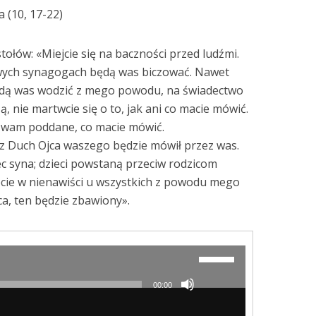
 (10, 17-22)
tołów: «Miejcie się na baczności przed ludźmi.
wych synagogach będą was biczować. Nawet
ędą was wodzić z mego powodu, na świadectwo
 nie martwcie się o to, jak ani co macie mówić.
 wam poddane, co macie mówić.
ecz Duch Ojca waszego będzie mówił przez was.
ec syna; dzieci powstaną przeciw rodzicom
iecie w nienawiści u wszystkich z powodu mego
ca, ten będzie zbawiony».
Używaj
strzałek
do
00:00
góry/do
dołu