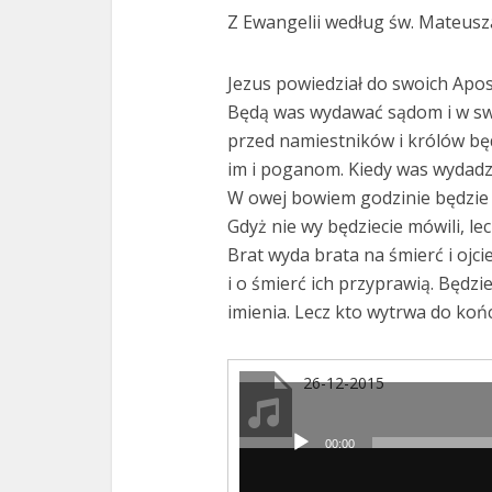
Z Ewangelii według św. Mateusza
Jezus powiedział do swoich Apos
Będą was wydawać sądom i w s
przed namiestników i królów b
im i poganom. Kiedy was wydadzą,
W owej bowiem godzinie będzie
Gdyż nie wy będziecie mówili, l
Brat wyda brata na śmierć i ojci
i o śmierć ich przyprawią. Będz
imienia. Lecz kto wytrwa do koń
26-12-2015
00:00
Odtwarzacz
plików