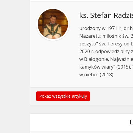
ks. Stefan Radzi
urodzony w 1971 r., dr h
Nazaretu; miłośnik św. B
zeszytu" św. Teresy od D
2020 r. odpowiedzialny 
w Białogonie. Najważnie
kamyków wiary" (2015), "
w niebo" (2018).
Pokaż wszystkie artykuły
L