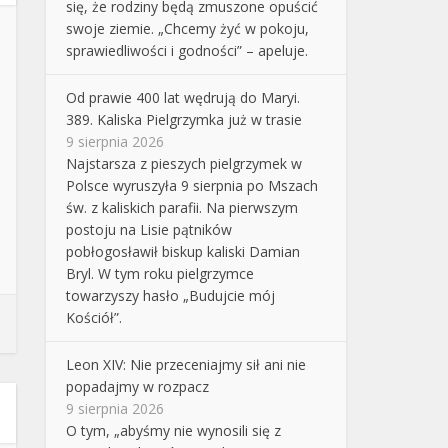
się, że rodziny będą zmuszone opuścić
swoje ziemie. „Chcemy żyć w pokoju,
sprawiedliwości i godności” – apeluje.
Od prawie 400 lat wędrują do Maryi.
389. Kaliska Pielgrzymka już w trasie
9 sierpnia 2026
Najstarsza z pieszych pielgrzymek w
Polsce wyruszyła 9 sierpnia po Mszach
św. z kaliskich parafii. Na pierwszym
postoju na Lisie pątników
pobłogosławił biskup kaliski Damian
Bryl. W tym roku pielgrzymce
towarzyszy hasło „Budujcie mój
Kościół”.
Leon XIV: Nie przeceniajmy sił ani nie
popadajmy w rozpacz
9 sierpnia 2026
O tym, „abyśmy nie wynosili się z