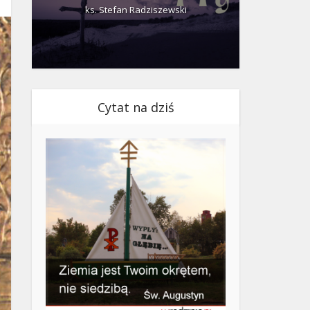
ks. Stefan Radziszewski
ks.
Cytat na dziś