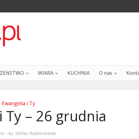
CZEŃSTWO
WIARA
KUCHNIA
O nas
Kont
Ewangelia i Ty
i Ty – 26 grudnia
a i Ty – 29 grudnia
Ewangelia i Ty – 27 grud
mu
ks. Stefan Radziszewski