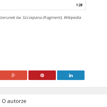
aby
1:28
zwiększyć
lub
izerunek św. Szczepana (fragment), Wikipedia
zmniejszyć
głośność.
O autorze