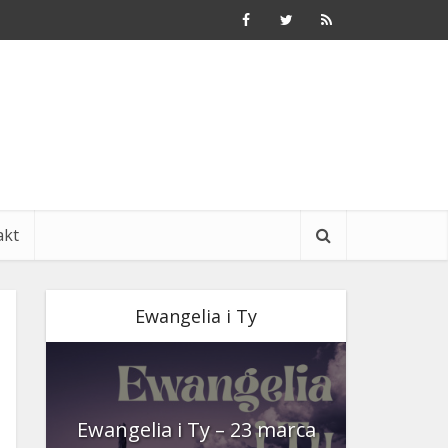
akt
Ewangelia i Ty
nia
Ewangelia i Ty – 23 marca
Ewangeli