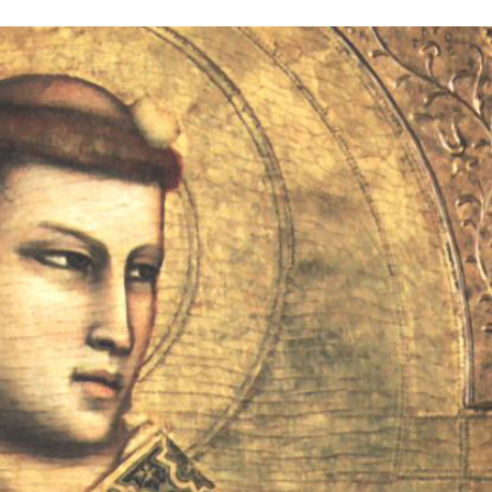
Stefan Radziszewski
ks. Stefan Radziszewski