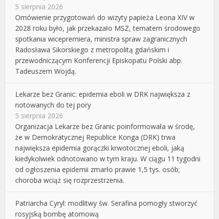
5 sierpnia 2026
Omówienie przygotowań do wizyty papieża Leona XIV w
2028 roku było, jak przekazało MSZ, tematem środowego
spotkania wicepremiera, ministra spraw zagranicznych
Radosława Sikorskiego z metropolitą gdańskim i
przewodniczącym Konferencji Episkopatu Polski abp.
Tadeuszem Wojdą.
Lekarze bez Granic: epidemia eboli w DRK największa z
notowanych do tej pory
5 sierpnia 2026
Organizacja Lekarze bez Granic poinformowała w środę,
że w Demokratycznej Republice Konga (DRK) trwa
największa epidemia gorączki krwotocznej eboli, jaką
kiedykolwiek odnotowano w tym kraju. W ciągu 11 tygodni
od ogłoszenia epidemii zmarło prawie 1,5 tys. osób;
choroba wciąż się rozprzestrzenia.
Patriarcha Cyryl: modlitwy św. Serafina pomogły stworzyć
rosyjską bombę atomową