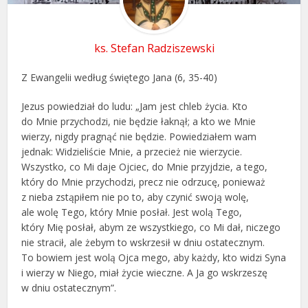
ks. Stefan Radziszewski
Z Ewangelii według świętego Jana (6, 35-40)
Jezus powiedział do ludu: „Jam jest chleb życia. Kto
do Mnie przychodzi, nie będzie łaknął; a kto we Mnie
wierzy, nigdy pragnąć nie będzie. Powiedziałem wam
jednak: Widzieliście Mnie, a przecież nie wierzycie.
Wszystko, co Mi daje Ojciec, do Mnie przyjdzie, a tego,
który do Mnie przychodzi, precz nie odrzucę, ponieważ
z nieba zstąpiłem nie po to, aby czynić swoją wolę,
ale wolę Tego, który Mnie posłał. Jest wolą Tego,
który Mię posłał, abym ze wszystkiego, co Mi dał, niczego
nie stracił, ale żebym to wskrzesił w dniu ostatecznym.
To bowiem jest wolą Ojca mego, aby każdy, kto widzi Syna
i wierzy w Niego, miał życie wieczne. A Ja go wskrzeszę
w dniu ostatecznym”.