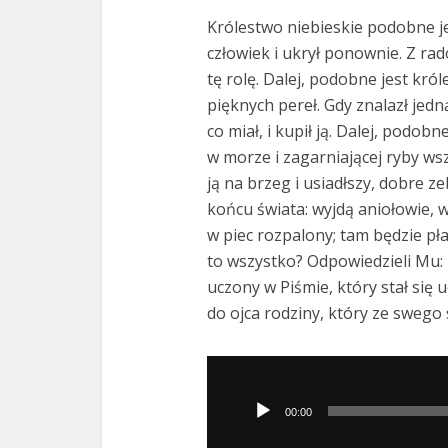
Królestwo niebieskie podobne je
człowiek i ukrył ponownie. Z rado
tę rolę. Dalej, podobne jest kr
pięknych pereł. Gdy znalazł jed
co miał, i kupił ją. Dalej, podob
w morze i zagarniającej ryby wsz
ją na brzeg i usiadłszy, dobre ze
końcu świata: wyjdą aniołowie, 
w piec rozpalony; tam będzie pła
to wszystko? Odpowiedzieli Mu: T
uczony w Piśmie, który stał się
do ojca rodziny, który ze swego
Odtwarzacz
plików
00:00
dźwiękowych