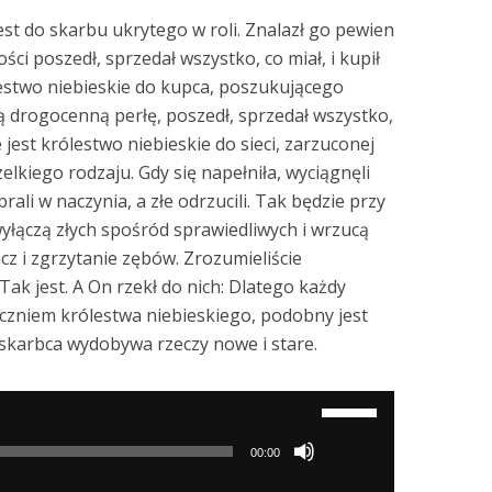
st do skarbu ukrytego w roli. Znalazł go pewien
ści poszedł, sprzedał wszystko, co miał, i kupił
ólestwo niebieskie do kupca, poszukującego
ną drogocenną perłę, poszedł, sprzedał wszystko,
ne jest królestwo niebieskie do sieci, zarzuconej
elkiego rodzaju. Gdy się napełniła, wyciągnęli
brali w naczynia, a złe odrzucili. Tak będzie przy
wyłączą złych spośród sprawiedliwych i wrzucą
cz i zgrzytanie zębów. Zrozumieliście
ak jest. A On rzekł do nich: Dlatego każdy
 uczniem królestwa niebieskiego, podobny jest
 skarbca wydobywa rzeczy nowe i stare.
Używaj
strzałek
00:00
do
góry/do