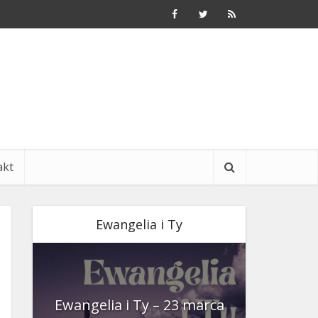
akt
Ewangelia i Ty
nia
Ewangelia i Ty – 23 marca
Ewangeli