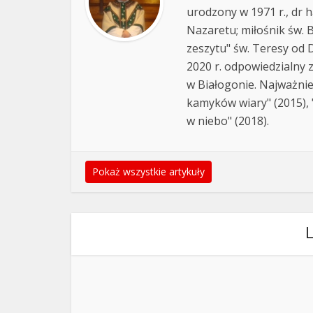
urodzony w 1971 r., dr h
Nazaretu; miłośnik św. B
zeszytu" św. Teresy od D
2020 r. odpowiedzialny 
w Białogonie. Najważnie
kamyków wiary" (2015), "
w niebo" (2018).
Pokaż wszystkie artykuły
L