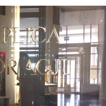
Stefan Radziszewski
ks. Stefan Radziszewski