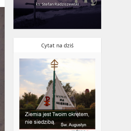
ks. Stefan Radziszewski
ks.
Cytat na dziś