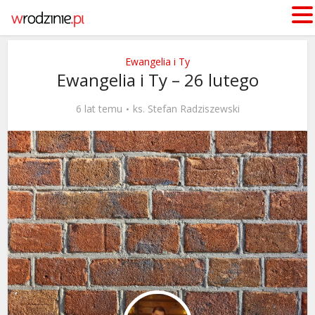
Ewangelia i Ty
Ewangelia i Ty – 26 lutego
6 lat temu
ks. Stefan Radziszewski