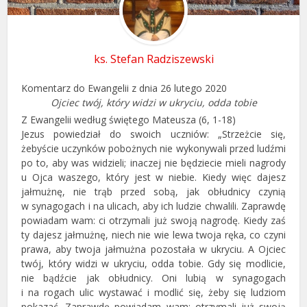
ks. Stefan Radziszewski
Komentarz do Ewangelii z dnia 26 lutego 2020
Ojciec twój, który widzi w ukryciu, odda tobie
Z Ewangelii według świętego Mateusza (6, 1-18)
Jezus powiedział do swoich uczniów: „Strzeżcie się,
żebyście uczynków pobożnych nie wykonywali przed ludźmi
po to, aby was widzieli; inaczej nie będziecie mieli nagrody
u Ojca waszego, który jest w niebie. Kiedy więc dajesz
jałmużnę, nie trąb przed sobą, jak obłudnicy czynią
w synagogach i na ulicach, aby ich ludzie chwalili. Zaprawdę
powiadam wam: ci otrzymali już swoją nagrodę. Kiedy zaś
ty dajesz jałmużnę, niech nie wie lewa twoja ręka, co czyni
prawa, aby twoja jałmużna pozostała w ukryciu. A Ojciec
twój, który widzi w ukryciu, odda tobie. Gdy się modlicie,
nie bądźcie jak obłudnicy. Oni lubią w synagogach
i na rogach ulic wystawać i modlić się, żeby się ludziom
pokazać. Zaprawdę powiadam wam: otrzymali już swoją