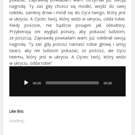
nagrodę. Ty zaś gdy chcesz się modlić, wejdź do swej
izdebki, zamknij drzwi i módl się do Ojca twego, który jest
w ukryciu. A Ojciec twój, który widzi w ukryciu, odda tobie.
Kiedy pościcie, nie bądźcie posępni jak obłudnicy.
Przybierają oni wygląd ponury, aby pokazać ludziom,
że poszczą. Zaprawdę powiadam wam: już odebrali swoją
nagrodę. Ty zaś gdy pościsz namaść sobie głowę i umyj
twarz, aby nie ludziom pokazać, że pościsz, ale Ojcu
twemu, który jest w ukryciu. A Ojciec twój, który widzi
w ukryciu, odda tobie”.
Odtwarzacz
plików
dźwiękowych
00:00
00:00
Like this:
Loading...