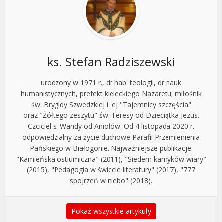
ks. Stefan Radziszewski
urodzony w 1971 r., dr hab. teologii, dr nauk
humanistycznych, prefekt kieleckiego Nazaretu; miłośnik
św. Brygidy Szwedzkiej i jej "Tajemnicy szczęścia"
oraz "Żółtego zeszytu" św. Teresy od Dzieciątka Jezus.
Czciciel s. Wandy od Aniołów. Od 4 listopada 2020 r.
odpowiedzialny za życie duchowe Parafii Przemienienia
Pańskiego w Białogonie. Najważniejsze publikacje:
"Kamieńska ostiumiczna" (2011), "Siedem kamyków wiary"
(2015), "Pedagogia w świecie literatury" (2017), "777
spojrzeń w niebo" (2018).
Pokaż wszystkie artykuły