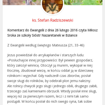
ks. Stefan Radziszewski
Komentarz do Ewangelii z dnia 26 lutego 2016 czyta Miłosz
Sroka ze szkoły Sióstr Nazaretanek w Bziance
Z Ewangelii według świętego Mateusza (21, 33-46)
Jezus powiedział do arcykapłanów i starszych ludu:
«Posłuchajcie innej przypowieści: Był pewien gospodarz,
który założył winnicę. Otoczył ją murem, wykopał w niej
tłocznię, zbudował wieżę, w końcu oddał ją w dzierżawę
rolnikom i wyjechał. Gdy nadszedł czas zbiorów, posłał
swoje sługi do rolników, by odebrali plon jemu należny.
Ale rolnicy chwycili jego sługi i jednego obili, drugiego zabili,
trzeciego zaś kamieniami obrzucili. Wtedy posłał inne sługi,
więcej niż za pierwszym razem, lecz i z nimi tak samo
postąpili. W końcu posłał do nich swego syna, tak sobie