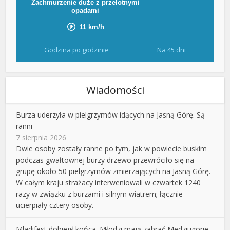
Godzina po godzinie
Na 45 dni
Wiadomości
Burza uderzyła w pielgrzymów idących na Jasną Górę. Są
ranni
7 sierpnia 2026
Dwie osoby zostały ranne po tym, jak w powiecie buskim
podczas gwałtownej burzy drzewo przewróciło się na
grupę około 50 pielgrzymów zmierzających na Jasną Górę.
W całym kraju strażacy interweniowali w czwartek 1240
razy w związku z burzami i silnym wiatrem; łącznie
ucierpiały cztery osoby.
Mladifest dobiegł końca. Młodzi mają zabrać Medziugorie