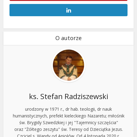
O autorze
ks. Stefan Radziszewski
urodzony w 1971 r., dr hab. teologii, dr nauk
humanistycznych, prefekt kieleckiego Nazaretu; miłośnik
św. Brygidy Szwedzkiej i jej "Tajemnicy szczęścia"
oraz "Żółtego zeszytu" św. Teresy od Dzieciątka Jezus.
Czciciel s. Wandy od Aniołów. Od 4 listopada 2020 r.