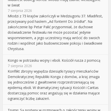
w świat
7 sierpnia 2026
Młodzi z 73 krajów zakończyli w Medziugoriu 37. Mladifest,
przeżywany pod hasłem „Ad fontem! Do źródła!”. Na
zakończenie bp Petar Palić przypomniał, że duchowe
doświadczenie festiwalu nie może pozostać jedynie
wspomnieniem, a jego uczestnicy mają wrócić do swoich
rodzin i wspólnot jako budowniczowie pokoju i świadkowie
Chrystusa.
Kongo w potrzasku wojny i eboli. Kościół rusza z pomocą
7 sierpnia 2026
Konflikt zbrojny wypędza dziesiątki tysięcy mieszkańców
Demokratycznej Republiki Konga z domów, a kraj zmaga
się jednocześnie z gwałtownie rozprzestrzeniającą się
epidemią eboli. W dramatycznej sytuacji Kościół i Caritas
dostarczają pomoc oraz angażują się w działania mające
ograniczyć liczbę zakażeń.
Trump: Są postępy w rozmowach o zakończeniu wojny w