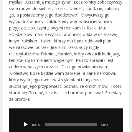
myśląc: „Uszanują mojego syna”. Lecz rolnicy zobaczywszy
syna mówili do siebie: „To jest dziedzic; chodźcie, zabijmy
go, a posiądziemy jego dziedzictwo”. Chwyciwszy go,
wyrzucili z winnicy i zabili. Kiedy więc właściciel winnicy
przyjdzie, co uczyni z owymi rolnikami?» Rzekli Mu:
«Nędzników marnie wytraci, a winnicę odda w dzierżawę
innym rolnikom, takim, którzy mu będą oddawali plon
we właściwej porze». Jezus im rzekł: «Czy nigdy
nie czytaliście w Piśmie: „Kamień, który odrzucili budujący,
ten stał się kamieniem węgielnym. Pan to sprawił i jest
cudem w naszych oczach”. Dlatego powiadam wam:
Królestwo Boże będzie wam zabrane, a dane narodowi,
który wyda jego owoce». Arcykapłani i faryzeusze
słuchając Jego przypowieści poznali, że o nich mówi. Toteż
starali się Go ująć, lecz bali się tłumów, ponieważ Go miały
za proroka.
Odtwarzacz
plików
dźwiękowych
00:00
00:00