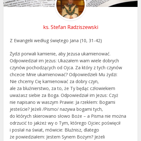
ks. Stefan Radziszewski
Z Ewangelii według świętego Jana (10, 31-42)
Żydzi porwali kamienie, aby Jezusa ukamienować.
Odpowiedział im Jezus: Ukazałem wam wiele dobrych
czynów pochodzących od Ojca. Za który z tych czynów
chcecie Mnie ukamienować? Odpowiedzieli Mu żydzi:
Nie chcemy Cię kamienować za dobry czyn,
ale za bluźnierstwo, za to, że Ty będąc człowiekiem
uważasz siebie za Boga. Odpowiedział im Jezus: Czyż
nie napisano w waszym Prawie: Ja rzekłem: Bogami
jesteście? Jeżeli /Pismo/ nazywa bogami tych,
do których skierowano słowo Boże – a Pisma nie można
odrzucić to jakżeż wy o Tym, którego Ojciec poświęcił
i posłał na świat, mówicie: Bluźnisz, dlatego
że powiedziałem: Jestem Synem Bożym? Jeżeli