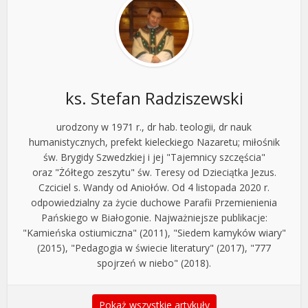
ks. Stefan Radziszewski
urodzony w 1971 r., dr hab. teologii, dr nauk
humanistycznych, prefekt kieleckiego Nazaretu; miłośnik
św. Brygidy Szwedzkiej i jej "Tajemnicy szczęścia"
oraz "Żółtego zeszytu" św. Teresy od Dzieciątka Jezus.
Czciciel s. Wandy od Aniołów. Od 4 listopada 2020 r.
odpowiedzialny za życie duchowe Parafii Przemienienia
Pańskiego w Białogonie. Najważniejsze publikacje:
"Kamieńska ostiumiczna" (2011), "Siedem kamyków wiary"
(2015), "Pedagogia w świecie literatury" (2017), "777
spojrzeń w niebo" (2018).
Pokaż wszystkie artykuły