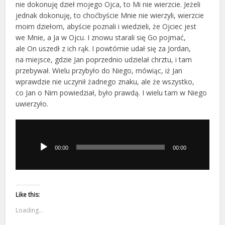
nie dokonuję dzieł mojego Ojca, to Mi nie wierzcie. Jeżeli
jednak dokonuję, to choćbyście Mnie nie wierzyli, wierzcie
moim dziełom, abyście poznali i wiedzieli, że Ojciec jest
we Mnie, a Ja w Ojcu. I znowu starali się Go pojmać,
ale On uszedł z ich rąk. I powtórnie udał się za Jordan,
na miejsce, gdzie Jan poprzednio udzielał chrztu, i tam
przebywał. Wielu przybyło do Niego, mówiąc, iż Jan
wprawdzie nie uczynił żadnego znaku, ale że wszystko,
co Jan o Nim powiedział, było prawdą. I wielu tam w Niego
uwierzyło.
Odtwarzacz
plików
dźwiękowych
00:00
00:00
Like this:
Loading...