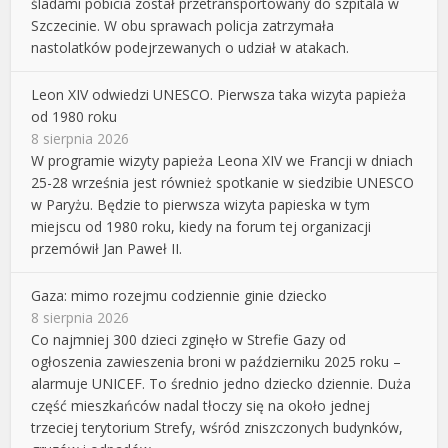
śladami pobicia został przetransportowany do szpitala w
Szczecinie. W obu sprawach policja zatrzymała
nastolatków podejrzewanych o udział w atakach.
Leon XIV odwiedzi UNESCO. Pierwsza taka wizyta papieża
od 1980 roku
8 sierpnia 2026
W programie wizyty papieża Leona XIV we Francji w dniach
25-28 września jest również spotkanie w siedzibie UNESCO
w Paryżu. Będzie to pierwsza wizyta papieska w tym
miejscu od 1980 roku, kiedy na forum tej organizacji
przemówił Jan Paweł II.
Gaza: mimo rozejmu codziennie ginie dziecko
8 sierpnia 2026
Co najmniej 300 dzieci zginęło w Strefie Gazy od
ogłoszenia zawieszenia broni w październiku 2025 roku –
alarmuje UNICEF. To średnio jedno dziecko dziennie. Duża
część mieszkańców nadal tłoczy się na około jednej
trzeciej terytorium Strefy, wśród zniszczonych budynków,