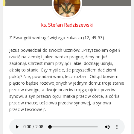
ks. Stefan Radziszewski
Z Ewangelii według świętego Łukasza (12, 49-53)
Jezus powiedział do swoich uczniów: „Przyszedłem ogień
rzucić na ziemię i jakże bardzo pragnę, żeby on już
zapłonął. Chrzest mam przyjąć i jakiej doznaję udręki,
aż się to stanie. Czy myślicie, że przyszedłem dać ziemi
pokój? Nie, powiadani wam, lecz rozłam. Odtąd bowiem
pięcioro będzie rozdwojonych w jednym domu: troje stanie
przeciw dwojgu, a dwoje przeciw trojgu; ojciec przeciw
synowi, a syn przeciw ojcu; matka przeciw córce, a córka
przeciw matce; teściowa przeciw synowej, a synowa
przeciw teściowej”.