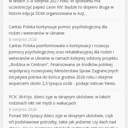
w dniach 3–8 sierpnia 2027 roku. W spotkaniu ma
uczestniczyć papież Leon XIV. Będzie to dopiero druga w
historii edycja ŚDM organizowana w Azji.
Caritas Polska kontynuuje pomoc psychologiczną dla
rodzin i weteranów w Ukrainie
8 sierpnia 2026
Caritas Polska poinformowała o kontynuacji i rozwoju
pomocy psychologicznej oraz rehabilitacyjnej dla rodzin i
weteranów w Ukrainie w ramach kolejnej odsłony projektu
„Rodzina w Centrum”. Finansowana ze środków polskiej
współpracy rozwojowej Ministerstwa Spraw Zagranicznych
inicjatywa potrwa do końca grudnia 2026 roku i obejmie
wsparciem około 2,5 tysiąca osób - podaje Vatican News.
PCK: 364 tys. dzieci żyje w skrajnym ubóstwie; w takich
rodzinach nikt nie myśli o wakacjach
8 sierpnia 2026
Ponad 360 tysięcy dzieci żyje w skrajnym ubóstwie, czyli
ich podstawowe potrzeby, takie jak jedzenie czy dach nad