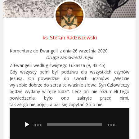
ks. Stefan Radziszewski
Komentarz do Ewangelii z dnia 26 września 2020
Druga zapowiedź męki
Z Ewangelii według świętego Łukasza (9, 43-45)
Gdy wszyscy pełni byli podziwu dla wszystkich czynów
Jezusa, On powiedział do swoich uczniów: „Weźcie
wy sobie dobrze do serca te właśnie słowa: Syn Człowieczy
będzie wydany w ręce ludzi”. Lecz oni nie rozumieli tego
powiedzenia; było ono zakryte przed nimi,
tak że go nie pojęli, a bali się zapytać Go o nie.
Odtwarzacz
plików
dźwiękowych
00:00
00:00