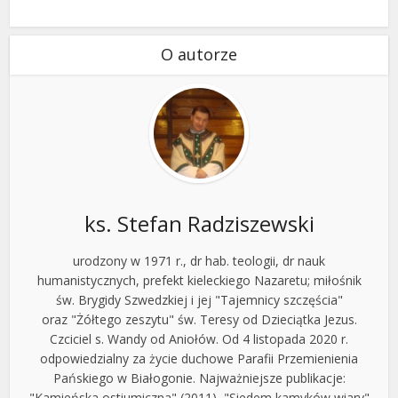
O autorze
ks. Stefan Radziszewski
urodzony w 1971 r., dr hab. teologii, dr nauk
humanistycznych, prefekt kieleckiego Nazaretu; miłośnik
św. Brygidy Szwedzkiej i jej "Tajemnicy szczęścia"
oraz "Żółtego zeszytu" św. Teresy od Dzieciątka Jezus.
Czciciel s. Wandy od Aniołów. Od 4 listopada 2020 r.
odpowiedzialny za życie duchowe Parafii Przemienienia
Pańskiego w Białogonie. Najważniejsze publikacje:
"Kamieńska ostiumiczna" (2011), "Siedem kamyków wiary"