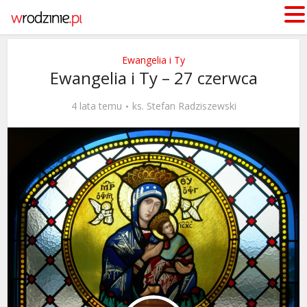
Ewangelia i Ty
Ewangelia i Ty – 27 czerwca
4 lata temu
ks. Stefan Radziszewski