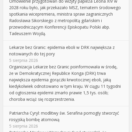
Omówienie przygotowań do wizyty papieża Leona XIV w
2028 roku było, jak przekazało MSZ, tematem środowego
spotkania wicepremiera, ministra spraw zagranicznych
Radosława Sikorskiego z metropolitą gdańskim i
przewodniczącym Konferencji Episkopatu Polski abp.
Tadeuszem Wojdą.
Lekarze bez Granic: epidemia eboli w DRK największa z
notowanych do tej pory
5 sierpnia 2026
Organizacja Lekarze bez Granic poinformowała w środę,
że w Demokratycznej Republice Konga (DRK) trwa
największa epidemia gorączki krwotocznej eboli, jaką
kiedykolwiek odnotowano w tym kraju. W ciągu 11 tygodni
od ogłoszenia epidemii zmarło prawie 1,5 tys. osób;
choroba wciąż się rozprzestrzenia.
Patriarcha Cyryl: modlitwy św. Serafina pomogły stworzyć
rosyjską bombę atomową
5 sierpnia 2026