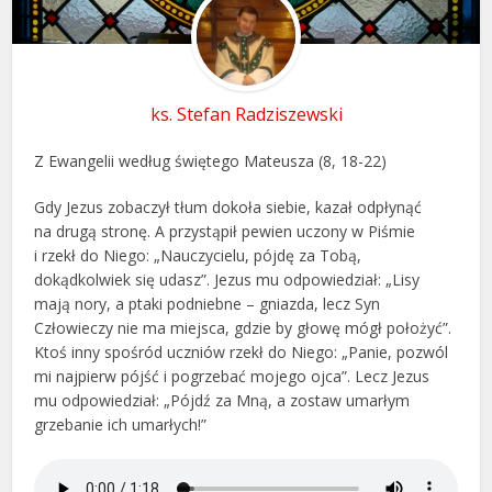
ks. Stefan Radziszewski
Z Ewangelii według świętego Mateusza (8, 18-22)
Gdy Jezus zobaczył tłum dokoła siebie, kazał odpłynąć
na drugą stronę. A przystąpił pewien uczony w Piśmie
i rzekł do Niego: „Nauczycielu, pójdę za Tobą,
dokądkolwiek się udasz”. Jezus mu odpowiedział: „Lisy
mają nory, a ptaki podniebne – gniazda, lecz Syn
Człowieczy nie ma miejsca, gdzie by głowę mógł położyć”.
Ktoś inny spośród uczniów rzekł do Niego: „Panie, pozwól
mi najpierw pójść i pogrzebać mojego ojca”. Lecz Jezus
mu odpowiedział: „Pójdź za Mną, a zostaw umarłym
grzebanie ich umarłych!”