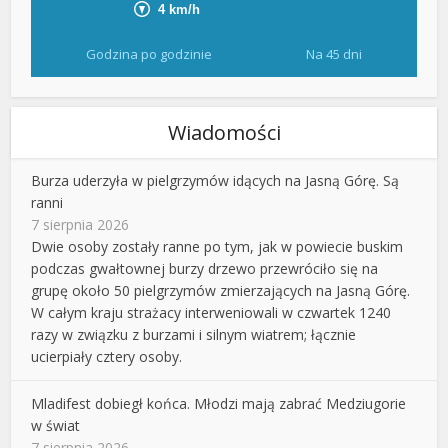
Godzina po godzinie
Na 45 dni
Wiadomości
Burza uderzyła w pielgrzymów idących na Jasną Górę. Są
ranni
7 sierpnia 2026
Dwie osoby zostały ranne po tym, jak w powiecie buskim
podczas gwałtownej burzy drzewo przewróciło się na
grupę około 50 pielgrzymów zmierzających na Jasną Górę.
W całym kraju strażacy interweniowali w czwartek 1240
razy w związku z burzami i silnym wiatrem; łącznie
ucierpiały cztery osoby.
Mladifest dobiegł końca. Młodzi mają zabrać Medziugorie
w świat
7 sierpnia 2026