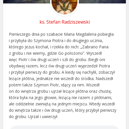
ks. Stefan Radziszewski
Pierwszego dnia po szabacie Maria Magdalena pobiegła
i przybyła do Szymona Piotra i do drugiego ucznia,
którego Jezus kochał, i rzekła do nich: „Zabrano Pana
z grobu i nie wiemy, gdzie Go położono”. Wyszedł
więc Piotr i ów drugi uczeń i szli do grobu. Biegli oni
obydwaj razem, lecz ów drugi uczeń wyprzedził Piotra
i przybył pierwszy do grobu. A kiedy się nachylił, zobaczył
leżące płótna, jednakże nie wszedł do środka. Nadszedł
potem także Szymon Piotr, idący za nim. Wszedł
on do wnętrza grobu i ujrzał leżące płótna oraz chustę,
która była na Jego głowie, leżącą nie razem z płótnami,
ale oddzielnie zwiniętą na jednym miejscu. Wtedy wszedł
do wnętrza także i ów drugi uczeń, który przybył pierwszy
do grobu. Ujrzał i uwierzył.