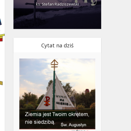
ks. Stefan Radziszewski
ks.
Cytat na dziś