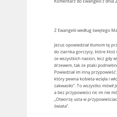
Komentarz do Ewangelii z dnia 2
Z Ewangelii według świętego Ma
Jezus opowiedział tłumom tę pr
do ziarnka gorczycy, które ktoś w
ze wszystkich nasion, lecz gdy wy
drzewem, tak że ptaki podniebne 
Powiedział im inną przypowieść:
który pewna kobieta wzięła i wło
zakwasiło”. To wszystko mówił 
a bez przypowieści nic im nie mó
„Otworzę usta w przypowieściac
świata”.