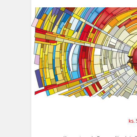
ks. 
ks.