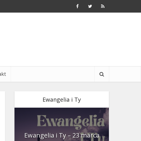
akt
Ewangelia i Ty
nia
Ewangelia i Ty – 23 marca
Ewangeli