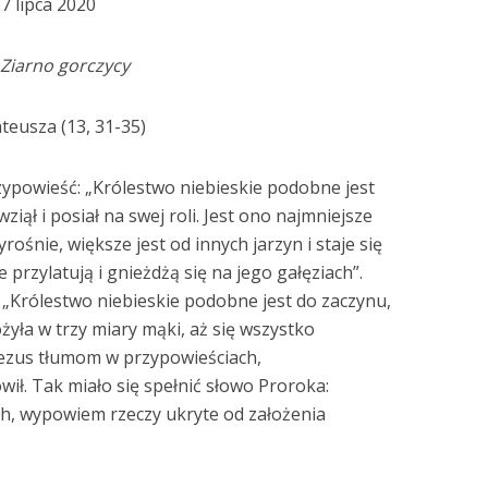
7 lipca 2020
Ziarno gorczycy
teusza (13, 31-35)
zypowieść: „Królestwo niebieskie podobne jest
ziął i posiał na swej roli. Jest ono najmniejsze
rośnie, większe jest od innych jarzyn i staje się
przylatują i gnieżdżą się na jego gałęziach”.
 „Królestwo niebieskie podobne jest do zaczynu,
żyła w trzy miary mąki, aż się wszystko
Jezus tłumom w przypowieściach,
wił. Tak miało się spełnić słowo Proroka:
h, wypowiem rzeczy ukryte od założenia