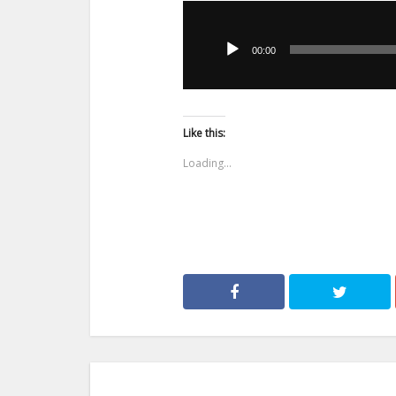
Odtwarzacz
plików
00:00
dźwiękowych
Like this:
Loading...