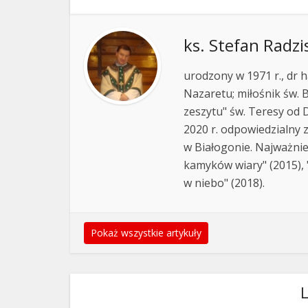
ks. Stefan Radzi
urodzony w 1971 r., dr h
Nazaretu; miłośnik św. B
zeszytu" św. Teresy od D
2020 r. odpowiedzialny 
w Białogonie. Najważnie
kamyków wiary" (2015), "
w niebo" (2018).
Pokaż wszystkie artykuły
L