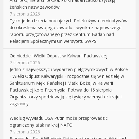
Architekt, nie architektka. Polki nadal rzadko używają
żeńskich nazw zawodów
7 sierpnia 2026
Tylko jedna trzecia pracujących Polek używa feminatywów
do określenia swojego zawodu - wynika z najnowszego
raportu przygotowanego przez Centrum Badań nad
Relacjami Społecznymi Uniwersytetu SWPS.
Od niedzieli Wielki Odpust w Kalwarii Pacławskiej
7 sierpnia 2026
Jedno z największych wydarzeń pielgrzymkowych w Polsce
- Wielki Odpust Kalwaryjski - rozpocznie się w niedzielę w
Sanktuarium Męki Pańskiej i Matki Bożej w Kalwarii
Pacławskiej koło Przemyśla. Potrwa do 16 sierpnia.
Organizatorzy spodziewają się tysięcy wiernych z kraju i
zagranicy.
Według wywiadu USA Putin może przeprowadzić
ograniczony atak na kraj NATO
7 sierpnia 2026
Przywódca Rosji Władimir Putin może w ciągu najbliższych