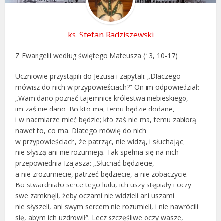
ks. Stefan Radziszewski
Z Ewangelii według świętego Mateusza (13, 10-17)
Uczniowie przystąpili do Jezusa i zapytali: „Dlaczego
mówisz do nich w przypowieściach?” On im odpowiedział:
„Wam dano poznać tajemnice królestwa niebieskiego,
im zaś nie dano. Bo kto ma, temu będzie dodane,
i w nadmiarze mieć będzie; kto zaś nie ma, temu zabiorą
nawet to, co ma. Dlatego mówię do nich
w przypowieściach, że patrząc, nie widzą, i słuchając,
nie słyszą ani nie rozumieją. Tak spełnia się na nich
przepowiednia Izajasza: „Słuchać będziecie,
a nie zrozumiecie, patrzeć będziecie, a nie zobaczycie.
Bo stwardniało serce tego ludu, ich uszy stępiały i oczy
swe zamknęli, żeby oczami nie widzieli ani uszami
nie słyszeli, ani swym sercem nie rozumieli, i nie nawrócili
się, abym ich uzdrowił”. Lecz szczęśliwe oczy wasze,