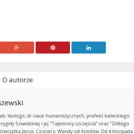
lub
zmniejszyć
głośność.
O autorze
szewski
ab. teologii, dr nauk humanistycznych, prefekt kieleckiego
rygidy Szwedzkiej i jej "Tajemnicy szczęścia" oraz "Żółtego
zieciątka Jezus. Czciciel s. Wandy od Aniołów. Od 4 listopada