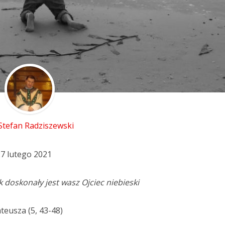
 Stefan Radziszewski
27 lutego 2021
k doskonały jest wasz Ojciec niebieski
teusza (5, 43-48)