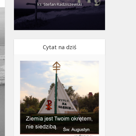
ks. Stefan Radziszewski
ks.
Cytat na dziś