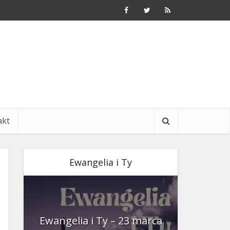
akt
Ewangelia i Ty
nia
Ewangelia i Ty – 23 marca
Ewangeli