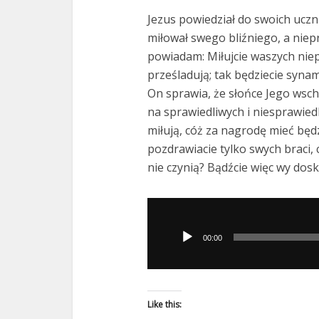
Jezus powiedział do swoich uczni
miłował swego bliźniego, a niep
powiadam: Miłujcie waszych niepr
prześladują; tak będziecie synam
On sprawia, że słońce Jego wscho
na sprawiedliwych i niesprawiedl
miłują, cóż za nagrodę mieć będzie
pozdrawiacie tylko swych braci,
nie czynią? Bądźcie więc wy dosko
Odtwarzacz
plików
00:00
dźwiękowych
Like this: