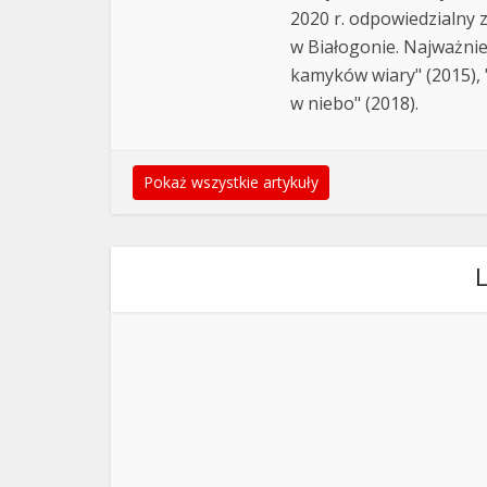
2020 r. odpowiedzialny 
w Białogonie. Najważnie
kamyków wiary" (2015), "
w niebo" (2018).
Pokaż wszystkie artykuły
L