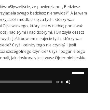
ów: «Słyszeliście, że powiedziano: „Będziesz
rzyjaciela swego będziesz nienawidził”. A Ja wam
zyjaciół i módlcie się za tych, którzy was
i Ojca waszego, który jest w niebie; ponieważ
dzi nad złymi i nad dobrymi, i On zsyła deszcz
iwych. Jeśli bowiem miłujecie tych, którzy was
cie? Czyż i celnicy tego nie czynią? I jeśli
 cóż szczególnego czynicie? Czyż i poganie tego
nali, jak doskonały jest wasz Ojciec niebieski».
Używaj
strzałek
00:00
do
góry/do
dołu
aby
zwiększyć