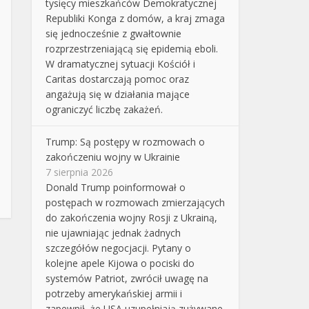
tysięcy mieszkańców Demokratycznej
Republiki Konga z domów, a kraj zmaga
się jednocześnie z gwałtownie
rozprzestrzeniającą się epidemią eboli.
W dramatycznej sytuacji Kościół i
Caritas dostarczają pomoc oraz
angażują się w działania mające
ograniczyć liczbę zakażeń.
Trump: Są postępy w rozmowach o
zakończeniu wojny w Ukrainie
7 sierpnia 2026
Donald Trump poinformował o
postępach w rozmowach zmierzających
do zakończenia wojny Rosji z Ukrainą,
nie ujawniając jednak żadnych
szczegółów negocjacji. Pytany o
kolejne apele Kijowa o pociski do
systemów Patriot, zwrócił uwagę na
potrzeby amerykańskiej armii i
zapewnił, że USA uzupełniają zużywane