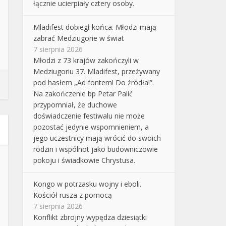
łącznie ucierpiały cztery osoby.
Mladifest dobiegł końca. Młodzi mają
zabrać Medziugorie w świat
7 sierpnia 2026
Młodzi z 73 krajów zakończyli w
Medziugoriu 37. Mladifest, przeżywany
pod hasłem „Ad fontem! Do źródła!”.
Na zakończenie bp Petar Palić
przypomniał, że duchowe
doświadczenie festiwalu nie może
pozostać jedynie wspomnieniem, a
jego uczestnicy mają wrócić do swoich
rodzin i wspólnot jako budowniczowie
pokoju i świadkowie Chrystusa.
Kongo w potrzasku wojny i eboli.
Kościół rusza z pomocą
7 sierpnia 2026
Konflikt zbrojny wypędza dziesiątki