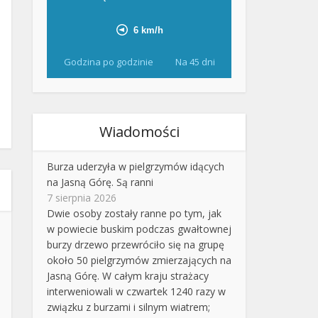
Godzina po godzinie
Na 45 dni
Wiadomości
Burza uderzyła w pielgrzymów idących
na Jasną Górę. Są ranni
7 sierpnia 2026
Dwie osoby zostały ranne po tym, jak
w powiecie buskim podczas gwałtownej
burzy drzewo przewróciło się na grupę
około 50 pielgrzymów zmierzających na
Jasną Górę. W całym kraju strażacy
interweniowali w czwartek 1240 razy w
związku z burzami i silnym wiatrem;