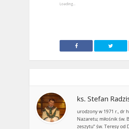
Loading...
ks. Stefan Radzi
urodzony w 1971 r., dr h
Nazaretu; miłośnik św. B
zeszytu" św. Teresy od D