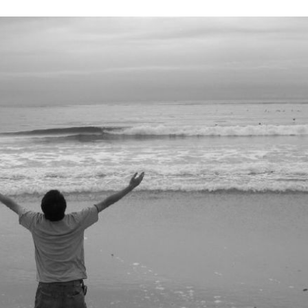
Stefan Radziszewski
ks. Stefan Radziszewski