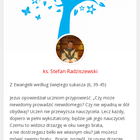
ks. Stefan Radziszewski
Z Ewangelii według świętego Łukasza (6, 39-45)
Jezus opowiedział uczniom przypowieść: „Czy może
niewidomy prowadzić niewidomego? Czy nie wpadną w dół
obydwaj? Uczeń nie przewyższa nauczyciela. Lecz każdy,
dopiero w pełni wykształcony, będzie jak jego nauczyciel.
Czemu to widzisz drzazgę w oku swego brata,
a nie dostrzegasz belki we własnym oku? Jak możesz
mówić swemu bratu: „Bracie, pozwól, że usunę drzazgę,