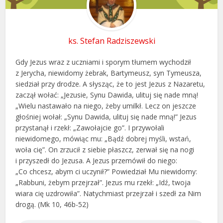
ks. Stefan Radziszewski
Gdy Jezus wraz z uczniami i sporym tłumem wychodził
z Jerycha, niewidomy żebrak, Bartymeusz, syn Tymeusza,
siedział przy drodze. A słysząc, że to jest Jezus z Nazaretu,
zaczął wołać: „Jezusie, Synu Dawida, ulituj się nade mną!
„Wielu nastawało na niego, żeby umilkł. Lecz on jeszcze
głośniej wołał: „Synu Dawida, ulituj się nade mną!” Jezus
przystanął i rzekł: „Zawołajcie go”. I przywołali
niewidomego, mówiąc mu: „Bądź dobrej myśli, wstań,
woła cię”. On zrzucił z siebie płaszcz, zerwał się na nogi
i przyszedł do Jezusa. A Jezus przemówił do niego:
„Co chcesz, abym ci uczynił?” Powiedział Mu niewidomy:
„Rabbuni, żebym przejrzał”. Jezus mu rzekł: „Idź, twoja
wiara cię uzdrowiła”. Natychmiast przejrzał i szedł za Nim
drogą. (Mk 10, 46b-52)