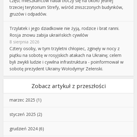
część mieszkańców nadal tłoczy się na około jednej
trzeciej terytorium Strefy, wśród zniszczonych budynków,
gruzów i odpadów.
Trzylatek i jego dziadkowie nie żyją, rodzice i brat ranni.
Rosja znowu zabija ukraińskich cywilów
8 sierpnia 2026
Cztery osoby, w tym trzyletni chłopiec, zginęły w nocy z
piątku na sobotę w rosyjskich atakach na Ukrainę; celem
byli zwykli ludzie i cywilna infrastruktura - poinformował w
sobotę prezydent Ukrainy Wołodymyr Zełenski.
Zobacz artykuł z przeszłości
marzec 2025
(1)
styczeń 2025
(2)
grudzień 2024
(6)