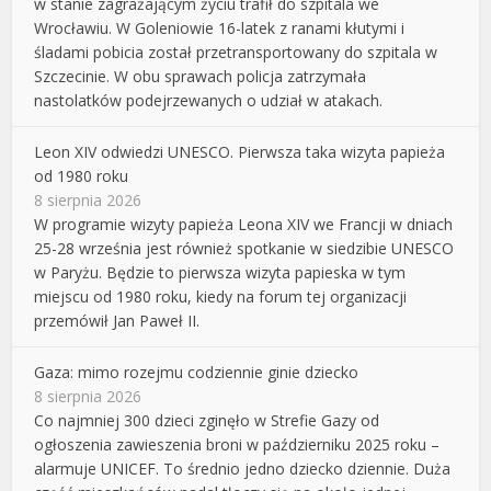
w stanie zagrażającym życiu trafił do szpitala we
Wrocławiu. W Goleniowie 16-latek z ranami kłutymi i
śladami pobicia został przetransportowany do szpitala w
Szczecinie. W obu sprawach policja zatrzymała
nastolatków podejrzewanych o udział w atakach.
Leon XIV odwiedzi UNESCO. Pierwsza taka wizyta papieża
od 1980 roku
8 sierpnia 2026
W programie wizyty papieża Leona XIV we Francji w dniach
25-28 września jest również spotkanie w siedzibie UNESCO
w Paryżu. Będzie to pierwsza wizyta papieska w tym
miejscu od 1980 roku, kiedy na forum tej organizacji
przemówił Jan Paweł II.
Gaza: mimo rozejmu codziennie ginie dziecko
8 sierpnia 2026
Co najmniej 300 dzieci zginęło w Strefie Gazy od
ogłoszenia zawieszenia broni w październiku 2025 roku –
alarmuje UNICEF. To średnio jedno dziecko dziennie. Duża