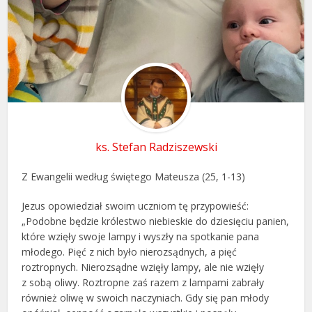
ks. Stefan Radziszewski
Z Ewangelii według świętego Mateusza (25, 1-13)
Jezus opowiedział swoim uczniom tę przypowieść:
„Podobne będzie królestwo niebieskie do dziesięciu panien,
które wzięły swoje lampy i wyszły na spotkanie pana
młodego. Pięć z nich było nierozsądnych, a pięć
roztropnych. Nierozsądne wzięły lampy, ale nie wzięły
z sobą oliwy. Roztropne zaś razem z lampami zabrały
również oliwę w swoich naczyniach. Gdy się pan młody