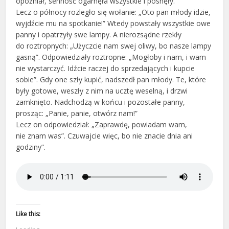
opóźniał, senność ogarnęła wszystkie i posnęły.
Lecz o północy rozległo się wołanie: „Oto pan młody idzie,
wyjdźcie mu na spotkanie!” Wtedy powstały wszystkie owe
panny i opatrzyły swe lampy. A nierozsądne rzekły
do roztropnych: „Użyczcie nam swej oliwy, bo nasze lampy
gasną”. Odpowiedziały roztropne: „Mogłoby i nam, i wam
nie wystarczyć. Idźcie raczej do sprzedających i kupcie
sobie”. Gdy one szły kupić, nadszedł pan młody. Te, które
były gotowe, weszły z nim na ucztę weselną, i drzwi
zamknięto. Nadchodzą w końcu i pozostałe panny,
prosząc: „Panie, panie, otwórz nam!”
Lecz on odpowiedział: „Zaprawdę, powiadam wam,
nie znam was”. Czuwajcie więc, bo nie znacie dnia ani
godziny”.
Like this: