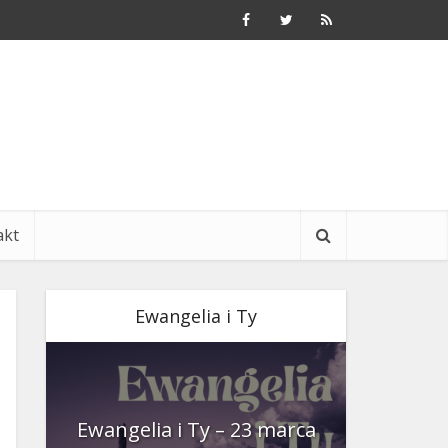
akt
Ewangelia i Ty
nia
Ewangelia i Ty – 23 marca
Ewangeli