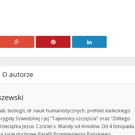
O autorze
szewski
ab. teologii, dr nauk humanistycznych, prefekt kieleckiego
rygidy Szwedzkiej i jej "Tajemnicy szczęścia" oraz "Żółtego
zieciątka Jezus. Czciciel s. Wandy od Aniołów. Od 4 listopada
za życie duchowe Parafii Przemienienia Pańskiego