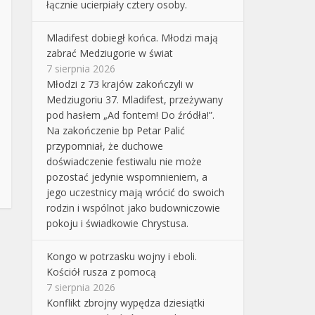
łącznie ucierpiały cztery osoby.
Mladifest dobiegł końca. Młodzi mają
zabrać Medziugorie w świat
7 sierpnia 2026
Młodzi z 73 krajów zakończyli w
Medziugoriu 37. Mladifest, przeżywany
pod hasłem „Ad fontem! Do źródła!”.
Na zakończenie bp Petar Palić
przypomniał, że duchowe
doświadczenie festiwalu nie może
pozostać jedynie wspomnieniem, a
jego uczestnicy mają wrócić do swoich
rodzin i wspólnot jako budowniczowie
pokoju i świadkowie Chrystusa.
Kongo w potrzasku wojny i eboli.
Kościół rusza z pomocą
7 sierpnia 2026
Konflikt zbrojny wypędza dziesiątki