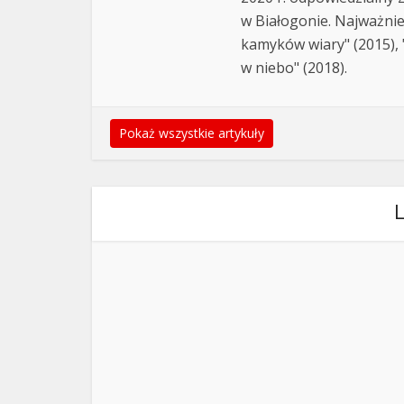
w Białogonie. Najważnie
kamyków wiary" (2015), "
w niebo" (2018).
Pokaż wszystkie artykuły
L