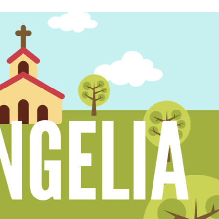
Stefan Radziszewski
ks. Stefan Radziszewski