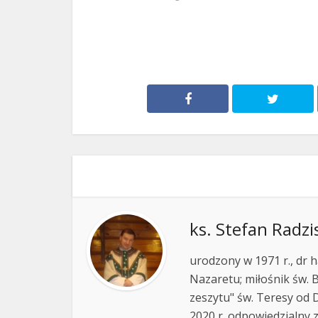
ks. Stefan Radzi
urodzony w 1971 r., dr h
Nazaretu; miłośnik św. B
zeszytu" św. Teresy od D
2020 r. odpowiedzialny 