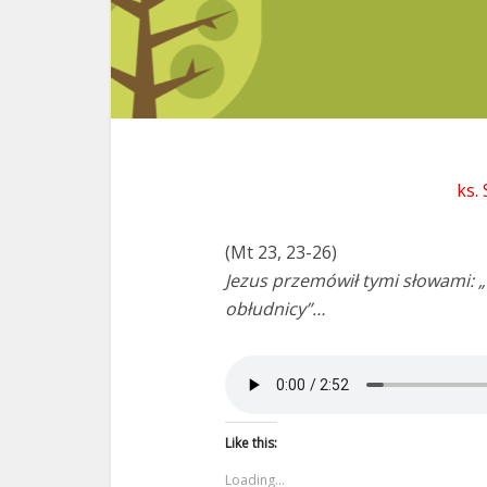
ks.
(Mt 23, 23-26)
Jezus przemówił tymi słowami: „
obłudnicy”…
Like this:
Loading...