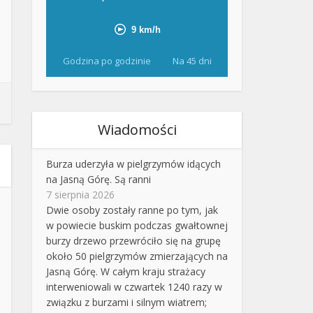
Godzina po godzinie
Na 45 dni
Wiadomości
Burza uderzyła w pielgrzymów idących
na Jasną Górę. Są ranni
7 sierpnia 2026
Dwie osoby zostały ranne po tym, jak
w powiecie buskim podczas gwałtownej
burzy drzewo przewróciło się na grupę
około 50 pielgrzymów zmierzających na
Jasną Górę. W całym kraju strażacy
interweniowali w czwartek 1240 razy w
związku z burzami i silnym wiatrem;