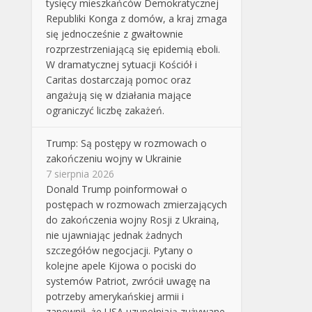
tysięcy mieszkańców Demokratycznej
Republiki Konga z domów, a kraj zmaga
się jednocześnie z gwałtownie
rozprzestrzeniającą się epidemią eboli.
W dramatycznej sytuacji Kościół i
Caritas dostarczają pomoc oraz
angażują się w działania mające
ograniczyć liczbę zakażeń.
Trump: Są postępy w rozmowach o
zakończeniu wojny w Ukrainie
7 sierpnia 2026
Donald Trump poinformował o
postępach w rozmowach zmierzających
do zakończenia wojny Rosji z Ukrainą,
nie ujawniając jednak żadnych
szczegółów negocjacji. Pytany o
kolejne apele Kijowa o pociski do
systemów Patriot, zwrócił uwagę na
potrzeby amerykańskiej armii i
zapewnił, że USA uzupełniają zużywane