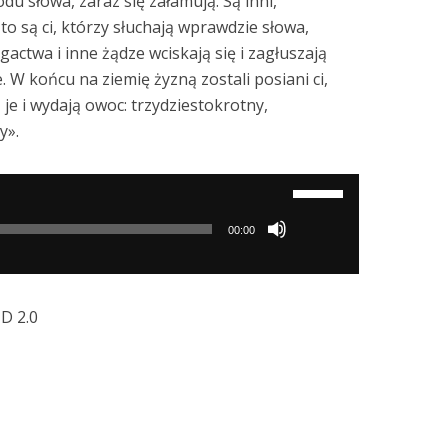
u słowa, zaraz się załamują. Są inni,
 to są ci, którzy słuchają wprawdzie słowa,
gactwa i inne żądze wciskają się i zagłuszają
 W końcu na ziemię żyzną zostali posiani ci,
 je i wydają owoc: trzydziestokrotny,
y».
Używaj
strzałek
00:00
do
góry/do
dołu
ND 2.0
aby
zwiększyć
lub
zmniejszyć
głośność.