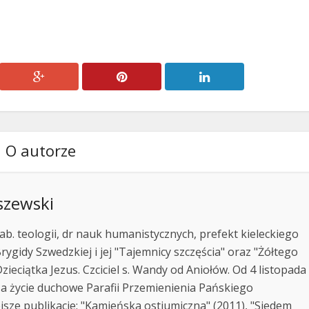
O autorze
szewski
ab. teologii, dr nauk humanistycznych, prefekt kieleckiego
rygidy Szwedzkiej i jej "Tajemnicy szczęścia" oraz "Żółtego
zieciątka Jezus. Czciciel s. Wandy od Aniołów. Od 4 listopada
za życie duchowe Parafii Przemienienia Pańskiego
jsze publikacje: "Kamieńska ostiumiczna" (2011), "Siedem