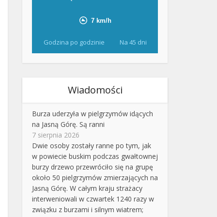
Godzina po godzinie
Na 45 dni
Wiadomości
Burza uderzyła w pielgrzymów idących
na Jasną Górę. Są ranni
7 sierpnia 2026
Dwie osoby zostały ranne po tym, jak
w powiecie buskim podczas gwałtownej
burzy drzewo przewróciło się na grupę
około 50 pielgrzymów zmierzających na
Jasną Górę. W całym kraju strażacy
interweniowali w czwartek 1240 razy w
związku z burzami i silnym wiatrem;