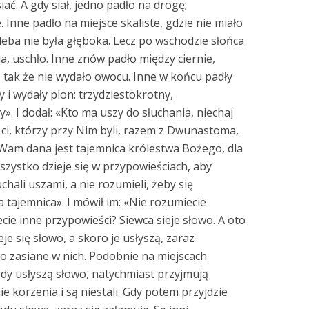
iać. A gdy siał, jedno padło na drogę;
je. Inne padło na miejsce skaliste, gdzie nie miało
gleba nie była głęboka. Lecz po wschodzie słońca
ia, uschło. Inne znów padło między ciernie,
je, tak że nie wydało owocu. Inne w końcu padły
y i wydały plon: trzydziestokrotny,
y». I dodał: «Kto ma uszy do słuchania, niechaj
o ci, którzy przy Nim byli, razem z Dwunastoma,
«Wam dana jest tajemnica królestwa Bożego, dla
szystko dzieje się w przypowieściach, aby
łuchali uszami, a nie rozumieli, żeby się
a tajemnica». I mówił im: «Nie rozumiecie
cie inne przypowieści? Siewca sieje słowo. A oto
eje się słowo, a skoro je usłyszą, zaraz
o zasiane w nich. Podobnie na miejscach
, gdy usłyszą słowo, natychmiast przyjmują
bie korzenia i są niestali. Gdy potem przyjdzie