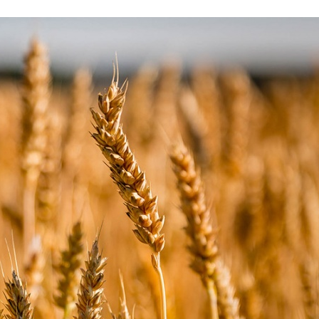
Stefan Radziszewski
ks. Stefan Radziszewski