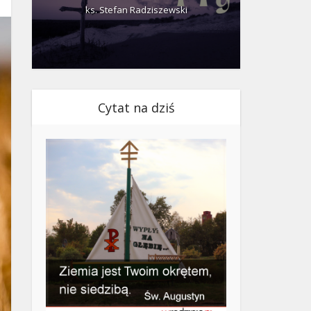
ks. Stefan Radziszewski
ks.
Cytat na dziś