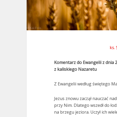
ks.
Komentarz do Ewangelii z dnia 
z kali
skiego Nazaretu
Z Ewangelii według świętego Mar
Jezus znowu zaczął nauczać nad j
przy Nim. Dlatego wszedł do łodzi 
na brzegu jeziora. Uczył ich wie