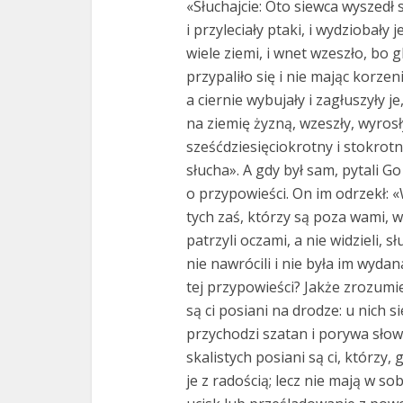
«Słuchajcie: Oto siewca wyszedł s
i przyleciały ptaki, i wydziobały 
wiele ziemi, i wnet wzeszło, bo 
przypaliło się i nie mając korzen
a ciernie wybujały i zagłuszyły 
na ziemię żyzną, wzeszły, wyrosł
sześćdziesięciokrotny i stokrotn
słucha». A gdy był sam, pytali G
o przypowieści. On im odrzekł: 
tych zaś, którzy są poza wami, w
patrzyli oczami, a nie widzieli, s
nie nawrócili i nie była im wydan
tej przypowieści? Jakże zrozumie
są ci posiani na drodze: u nich si
przychodzi szatan i porywa słow
skalistych posiani są ci, którzy
je z radością; lecz nie mają w so