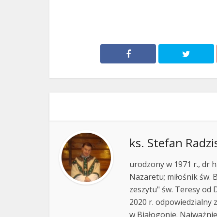
ks. Stefan Radzi
urodzony w 1971 r., dr h
Nazaretu; miłośnik św. B
zeszytu" św. Teresy od D
2020 r. odpowiedzialny 
w Białogonie. Najważnie