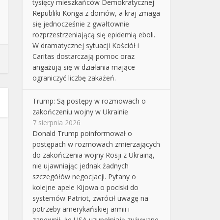
tysięcy mieszkańców Demokratycznej
Republiki Konga z domów, a kraj zmaga
się jednocześnie z gwałtownie
rozprzestrzeniającą się epidemią eboli.
W dramatycznej sytuacji Kościół i
Caritas dostarczają pomoc oraz
angażują się w działania mające
ograniczyć liczbę zakażeń.
Trump: Są postępy w rozmowach o
zakończeniu wojny w Ukrainie
7 sierpnia 2026
Donald Trump poinformował o
postępach w rozmowach zmierzających
do zakończenia wojny Rosji z Ukrainą,
nie ujawniając jednak żadnych
szczegółów negocjacji. Pytany o
kolejne apele Kijowa o pociski do
systemów Patriot, zwrócił uwagę na
potrzeby amerykańskiej armii i
zapewnił, że USA uzupełniają zużywane