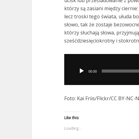
ucisk lub prześladowanie z powod
którzy są zasiani między ciernie:
lecz troski tego świata, ułuda bo
słowo, tak że zostaje bezowocne.
którzy słuchają słowa, przyjmują
sześćdziesięciokrotny i stokrotn
Odtwarzacz
plików
00:00
dźwiękowych
Foto: Kai Friis/Flickr/CC BY-NC-
Like this:
Loading...