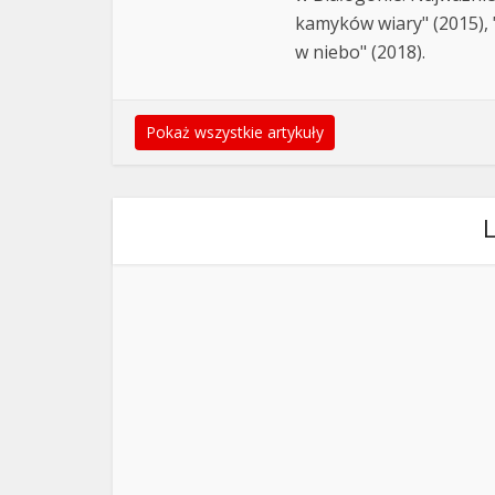
kamyków wiary" (2015), "
w niebo" (2018).
Pokaż wszystkie artykuły
L