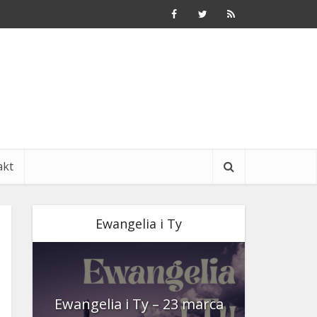
akt
Ewangelia i Ty
nia
Ewangelia i Ty – 23 marca
Ewangeli