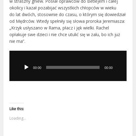
w straszny gniew. Posłał oprawców do Betlejem i całej
okolicy i kazał pozabijać wszystkich chłopców w wieku
do lat dwóch, stosownie do czasu, o którym się dowiedział
od Mędrców. Wtedy spełniły się słowa proroka Jeremiasza:
„Krzyk usłyszano w Rama, płacz i jęk wielki. Rachel
opłakuje swe dzieci i nie chce utulić się w żalu, bo ich już
nie ma”.
Odtwarzacz
plików
dźwiękowych
00:00
00:00
Like this:
Loading...