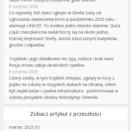
8 sierpnia 2026
Co najmniej 300 dzieci zginęło w Strefie Gazy od
ogłoszenia zawieszenia broni w październiku 2025 roku –
alarmuje UNICEF. To średnio jedno dziecko dziennie. Duża
część mieszkańców nadal tłoczy się na około jednej
trzeciej terytorium Strefy, wśród zniszczonych budynków,
gruzów i odpadów.
Trzylatek i jego dziadkowie nie żyją, rodzice i brat ranni.
Rosja znowu zabija ukraińskich cywilów
8 sierpnia 2026
Cztery osoby, w tym trzyletni chłopiec, zginęły w nocy z
piątku na sobotę w rosyjskich atakach na Ukrainę; celem
byli zwykli ludzie i cywilna infrastruktura - poinformował w
sobotę prezydent Ukrainy Wołodymyr Zełenski.
Zobacz artykuł z przeszłości
marzec 2025
(1)