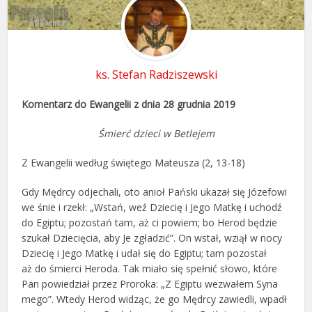
ks. Stefan Radziszewski
Komentarz do Ewangelii z dnia 28 grudnia 2019
Śmierć dzieci w Betlejem
Z Ewangelii według świętego Mateusza (2, 13-18)
Gdy Mędrcy odjechali, oto anioł Pański ukazał się Józefowi
we śnie i rzekł: „Wstań, weź Dziecię i Jego Matkę i uchodź
do Egiptu; pozostań tam, aż ci powiem; bo Herod będzie
szukał Dziecięcia, aby Je zgładzić”. On wstał, wziął w nocy
Dziecię i Jego Matkę i udał się do Egiptu; tam pozostał
aż do śmierci Heroda. Tak miało się spełnić słowo, które
Pan powiedział przez Proroka: „Z Egiptu wezwałem Syna
mego”. Wtedy Herod widząc, że go Mędrcy zawiedli, wpadł