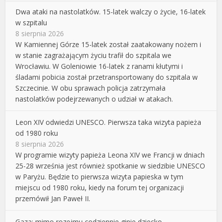
Dwa ataki na nastolatków. 15-latek walczy o życie, 16-latek
w szpitalu
8 sierpnia 2026
W Kamiennej Górze 15-latek został zaatakowany nożem i
w stanie zagrażającym życiu trafił do szpitala we
Wrocławiu. W Goleniowie 16-latek z ranami kłutymi i
śladami pobicia został przetransportowany do szpitala w
Szczecinie. W obu sprawach policja zatrzymała
nastolatków podejrzewanych o udział w atakach.
Leon XIV odwiedzi UNESCO. Pierwsza taka wizyta papieża
od 1980 roku
8 sierpnia 2026
W programie wizyty papieża Leona XIV we Francji w dniach
25-28 września jest również spotkanie w siedzibie UNESCO
w Paryżu. Będzie to pierwsza wizyta papieska w tym
miejscu od 1980 roku, kiedy na forum tej organizacji
przemówił Jan Paweł II.
Gaza: mimo rozejmu codziennie ginie dziecko