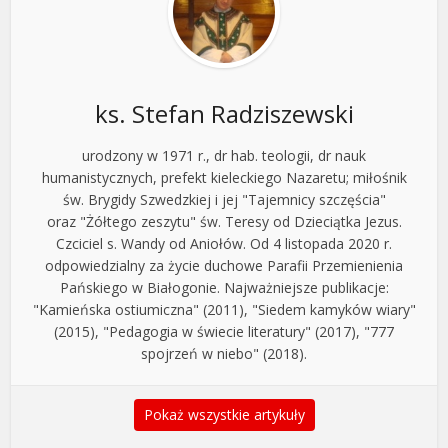
ks. Stefan Radziszewski
urodzony w 1971 r., dr hab. teologii, dr nauk
humanistycznych, prefekt kieleckiego Nazaretu; miłośnik
św. Brygidy Szwedzkiej i jej "Tajemnicy szczęścia"
oraz "Żółtego zeszytu" św. Teresy od Dzieciątka Jezus.
Czciciel s. Wandy od Aniołów. Od 4 listopada 2020 r.
odpowiedzialny za życie duchowe Parafii Przemienienia
Pańskiego w Białogonie. Najważniejsze publikacje:
"Kamieńska ostiumiczna" (2011), "Siedem kamyków wiary"
(2015), "Pedagogia w świecie literatury" (2017), "777
spojrzeń w niebo" (2018).
Pokaż wszystkie artykuły