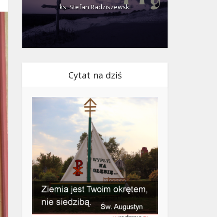
ks. Stefan Radziszewski
ks.
Cytat na dziś