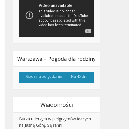
Warszawa – Pogoda dla rodziny
Godzina po godzinie
Na 45 dni
Wiadomości
Burza uderzyła w pielgrzymów idących
na Jasną Górę. Są ranni