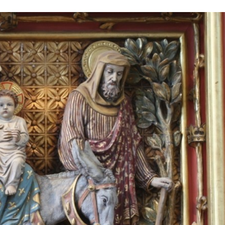
Stefan Radziszewski
ks. Stefan Radziszewski