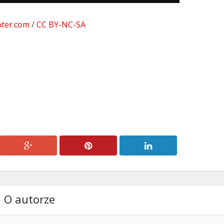
dołu
oter.com
/
CC BY-NC-SA
aby
zwiększyć
lub
zmniejszyć
głośność.
O autorze