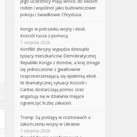
jego uczestnicy mają wrócić do swoich
rodzin i wspólnot jako budowniczowie
pokoju i świadkowie Chrystusa.
Kongo w potrzasku wojny i eboli.
Kościół rusza z pomocą
7 sierpnia 2026
Konflikt zbrojny wypędza dziesiątki
tysięcy mieszkańców Demokratycznej
Republiki Konga z domów, a kraj zmaga
się jednocześnie z gwałtownie
rozprzestrzeniającą się epidemią eboli.
W dramatycznej sytuacji Kościół i
Caritas dostarczają pomoc oraz
angażują się w działania mające
ograniczyć liczbę zakażeń.
Trump: Są postępy w rozmowach o
zakończeniu wojny w Ukrainie
7 sierpnia 2026