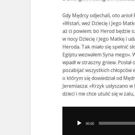
Gdy Mędrcy odjechali, oto anioł P
«Wstań, weź Dziecię i Jego Matk
aż ci powiem; bo Herod będzie szu
w nocy Dziecię i Jego Matkę i ud
Heroda. Tak miało się spełnić s
Egiptu wezwałem Syna mego». Wt
wpadł w straszny gniew. Posłał o
pozabijać wszystkich chłopców w
o którym się dowiedział od Mędr
Jeremiasza: «Krzyk usłyszano w R
dzieci i nie chce utulić się w żalu
Odtwarzacz
plików
00:00
dźwiękowych