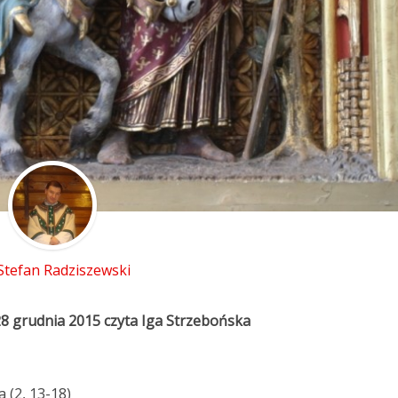
 Stefan Radziszewski
28 grudnia 2015 czyta Iga Strzebońska
 (2, 13-18)