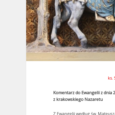
ks.
Komentarz do Ewangelii z dnia 
z krakowskiego Nazaretu
Z Ewangelii według św. Mateusza