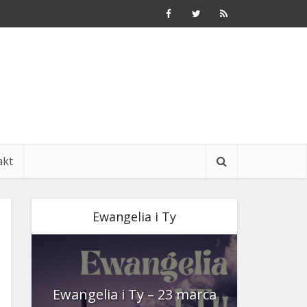
akt
Ewangelia i Ty
nia
Ewangelia i Ty – 23 marca
Ewangeli