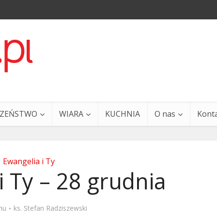
CZEŃSTWO
WIARA
KUCHNIA
O nas
Kont
Ewangelia i Ty
i Ty – 28 grudnia
a i Ty – 29 grudnia
Ewangelia i Ty – 27 grud
mu
ks. Stefan Radziszewski