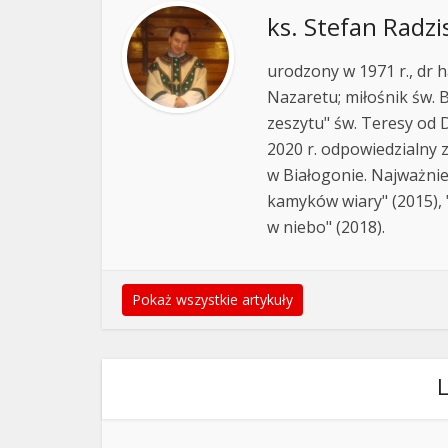
ks. Stefan Radzi
urodzony w 1971 r., dr h
Nazaretu; miłośnik św. B
zeszytu" św. Teresy od D
2020 r. odpowiedzialny 
w Białogonie. Najważnie
kamyków wiary" (2015), "
w niebo" (2018).
Pokaż wszystkie artykuły
L