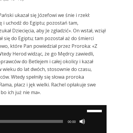
ański ukazał się Józefowi we śnie i rzekł:
ę i uchodź do Egiptu; pozostań tam,
kał Dziecięcia, aby Je zgładzić». On wstał, wziął
ał się do Egiptu; tam pozostał aż do śmierci
łowo, które Pan powiedział przez Proroka: «Z
edy Herod widząc, że go Mędrcy zawiedli,
prawców do Betlejem i całej okolicy i kazał
 wieku do lat dwóch, stosownie do czasu,
ców. Wtedy spełniły się słowa proroka
ama, płacz i jęk wielki. Rachel opłakuje swe
, bo ich już nie ma».
Używaj
strzałek
00:00
do
góry/do