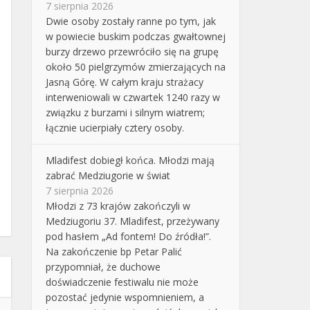
7 sierpnia 2026
Dwie osoby zostały ranne po tym, jak
w powiecie buskim podczas gwałtownej
burzy drzewo przewróciło się na grupę
około 50 pielgrzymów zmierzających na
Jasną Górę. W całym kraju strażacy
interweniowali w czwartek 1240 razy w
związku z burzami i silnym wiatrem;
łącznie ucierpiały cztery osoby.
Mladifest dobiegł końca. Młodzi mają
zabrać Medziugorie w świat
7 sierpnia 2026
Młodzi z 73 krajów zakończyli w
Medziugoriu 37. Mladifest, przeżywany
pod hasłem „Ad fontem! Do źródła!”.
Na zakończenie bp Petar Palić
przypomniał, że duchowe
doświadczenie festiwalu nie może
pozostać jedynie wspomnieniem, a