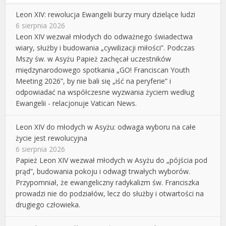
Leon XIV: rewolucja Ewangelii burzy mury dzielące ludzi
6 sierpnia 2026
Leon XIV wezwał młodych do odważnego świadectwa
wiary, służby i budowania „cywilizacji miłości”. Podczas
Mszy św. w Asyżu Papież zachęcał uczestników
międzynarodowego spotkania „GO! Franciscan Youth
Meeting 2026”, by nie bali się „iść na peryferie” i
odpowiadać na współczesne wyzwania życiem według
Ewangelii - relacjonuje Vatican News.
Leon XIV do młodych w Asyżu: odwaga wyboru na całe
życie jest rewolucyjna
6 sierpnia 2026
Papież Leon XIV wezwał młodych w Asyżu do „pójścia pod
prąd”, budowania pokoju i odwagi trwałych wyborów.
Przypomniał, że ewangeliczny radykalizm św. Franciszka
prowadzi nie do podziałów, lecz do służby i otwartości na
drugiego człowieka.