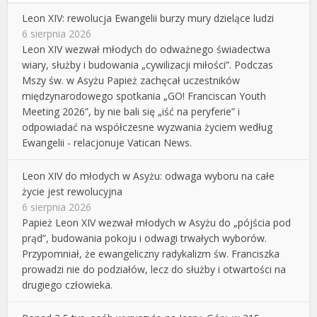
Leon XIV: rewolucja Ewangelii burzy mury dzielące ludzi
6 sierpnia 2026
Leon XIV wezwał młodych do odważnego świadectwa
wiary, służby i budowania „cywilizacji miłości”. Podczas
Mszy św. w Asyżu Papież zachęcał uczestników
międzynarodowego spotkania „GO! Franciscan Youth
Meeting 2026”, by nie bali się „iść na peryferie” i
odpowiadać na współczesne wyzwania życiem według
Ewangelii - relacjonuje Vatican News.
Leon XIV do młodych w Asyżu: odwaga wyboru na całe
życie jest rewolucyjna
6 sierpnia 2026
Papież Leon XIV wezwał młodych w Asyżu do „pójścia pod
prąd”, budowania pokoju i odwagi trwałych wyborów.
Przypomniał, że ewangeliczny radykalizm św. Franciszka
prowadzi nie do podziałów, lecz do służby i otwartości na
drugiego człowieka.