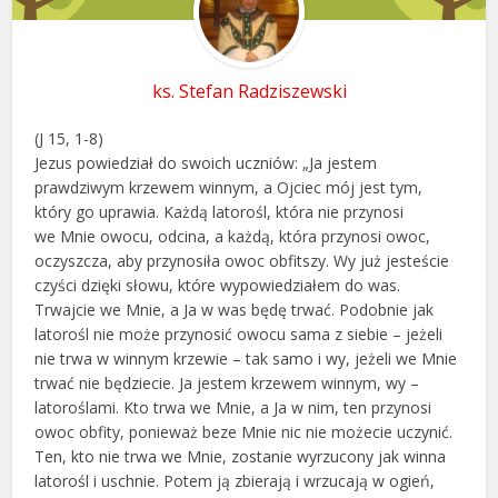
ks. Stefan Radziszewski
(J 15, 1-8)
Jezus powiedział do swoich uczniów: „Ja jestem
prawdziwym krzewem winnym, a Ojciec mój jest tym,
który go uprawia. Każdą latorośl, która nie przynosi
we Mnie owocu, odcina, a każdą, która przynosi owoc,
oczyszcza, aby przynosiła owoc obfitszy. Wy już jesteście
czyści dzięki słowu, które wypowiedziałem do was.
Trwajcie we Mnie, a Ja w was będę trwać. Podobnie jak
latorośl nie może przynosić owocu sama z siebie – jeżeli
nie trwa w winnym krzewie – tak samo i wy, jeżeli we Mnie
trwać nie będziecie. Ja jestem krzewem winnym, wy –
latoroślami. Kto trwa we Mnie, a Ja w nim, ten przynosi
owoc obfity, ponieważ beze Mnie nic nie możecie uczynić.
Ten, kto nie trwa we Mnie, zostanie wyrzucony jak winna
latorośl i uschnie. Potem ją zbierają i wrzucają w ogień,