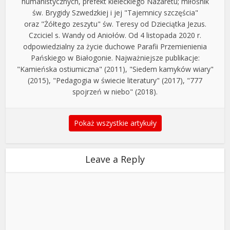
humanistycznych, prefekt kieleckiego Nazaretu; miłośnik
św. Brygidy Szwedzkiej i jej "Tajemnicy szczęścia"
oraz "Żółtego zeszytu" św. Teresy od Dzieciątka Jezus.
Czciciel s. Wandy od Aniołów. Od 4 listopada 2020 r.
odpowiedzialny za życie duchowe Parafii Przemienienia
Pańskiego w Białogonie. Najważniejsze publikacje:
"Kamieńska ostiumiczna" (2011), "Siedem kamyków wiary"
(2015), "Pedagogia w świecie literatury" (2017), "777
spojrzeń w niebo" (2018).
Pokaż wszystkie artykuły
Leave a Reply