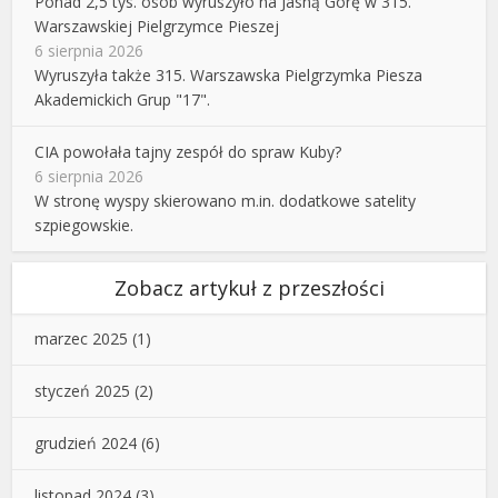
Ponad 2,5 tys. osób wyruszyło na Jasną Górę w 315.
Warszawskiej Pielgrzymce Pieszej
6 sierpnia 2026
Wyruszyła także 315. Warszawska Pielgrzymka Piesza
Akademickich Grup "17".
CIA powołała tajny zespół do spraw Kuby?
6 sierpnia 2026
W stronę wyspy skierowano m.in. dodatkowe satelity
szpiegowskie.
Zobacz artykuł z przeszłości
marzec 2025
(1)
styczeń 2025
(2)
grudzień 2024
(6)
listopad 2024
(3)