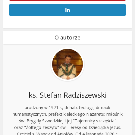
O autorze
ks. Stefan Radziszewski
urodzony w 1971 r., dr hab. teologii, dr nauk
humanistycznych, prefekt kieleckiego Nazaretu; miłośnik
św. Brygidy Szwedzkiej i jej "Tajemnicy szczęścia"
oraz "Żółtego zeszytu" św. Teresy od Dzieciątka Jezus.
Czciciel s. Wandy od Aniołów. Od 4 listopada 2020 r.