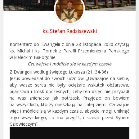
ks. Stefan Radziszewski
Komentarz do Ewangelii z dnia 28 listopada 2020 czytają
ks. Michał i ks. Tomek z Parafii Przemienienia Pańskiego
w kieleckim Białogonie
Czuwajcie i módlcie się w każdym czasie
Z Ewangelii według świętego Łukasza (21, 34-36)
Jezus powiedział do swoich uczniów: „Uważajcie na siebie,
aby wasze serca nie były ociężałe wskutek obżarstwa,
pijaństwa i trosk doczesnych, żeby ten dzień nie przypadł
na was znienacka jak potrzask. Przyjdzie on bowiem
na wszystkich, którzy mieszkają na całej ziemi. Czuwajcie
więc i módlcie się w każdym czasie, abyście mogli uniknąć
tego wszystkiego, co ma przyjść, i stanąć przed Synem
Człowieczym”.
Odtwarzacz
plików