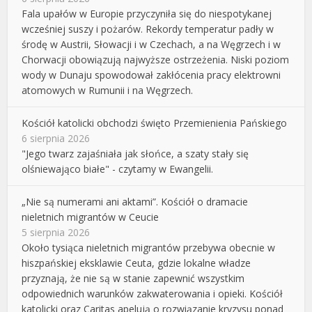
Fala upałów w Europie przyczyniła się do niespotykanej
wcześniej suszy i pożarów. Rekordy temperatur padły w
środę w Austrii, Słowacji i w Czechach, a na Węgrzech i w
Chorwacji obowiązują najwyższe ostrzeżenia. Niski poziom
wody w Dunaju spowodował zakłócenia pracy elektrowni
atomowych w Rumunii i na Węgrzech.
Kościół katolicki obchodzi święto Przemienienia Pańskiego
6 sierpnia 2026
"Jego twarz zajaśniała jak słońce, a szaty stały się
olśniewająco białe" - czytamy w Ewangelii.
„Nie są numerami ani aktami”. Kościół o dramacie
nieletnich migrantów w Ceucie
5 sierpnia 2026
Około tysiąca nieletnich migrantów przebywa obecnie w
hiszpańskiej eksklawie Ceuta, gdzie lokalne władze
przyznają, że nie są w stanie zapewnić wszystkim
odpowiednich warunków zakwaterowania i opieki. Kościół
katolicki oraz Caritas apelują o rozwiązanie kryzysu ponad