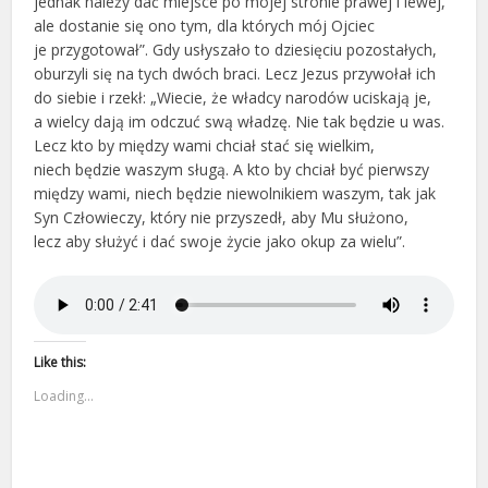
jednak należy dać miejsce po mojej stronie prawej i lewej,
ale dostanie się ono tym, dla których mój Ojciec
je przygotował”. Gdy usłyszało to dziesięciu pozostałych,
oburzyli się na tych dwóch braci. Lecz Jezus przywołał ich
do siebie i rzekł: „Wiecie, że władcy narodów uciskają je,
a wielcy dają im odczuć swą władzę. Nie tak będzie u was.
Lecz kto by między wami chciał stać się wielkim,
niech będzie waszym sługą. A kto by chciał być pierwszy
między wami, niech będzie niewolnikiem waszym, tak jak
Syn Człowieczy, który nie przyszedł, aby Mu służono,
lecz aby służyć i dać swoje życie jako okup za wielu”.
Like this:
Loading...