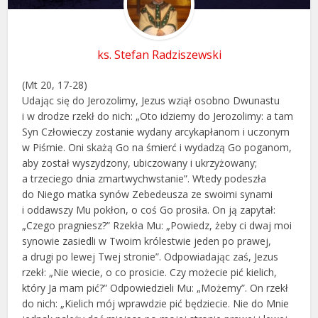
ks. Stefan Radziszewski
(Mt 20, 17-28)
Udając się do Jerozolimy, Jezus wziął osobno Dwunastu
i w drodze rzekł do nich: „Oto idziemy do Jerozolimy: a tam
Syn Człowieczy zostanie wydany arcykapłanom i uczonym
w Piśmie. Oni skażą Go na śmierć i wydadzą Go poganom,
aby został wyszydzony, ubiczowany i ukrzyżowany;
a trzeciego dnia zmartwychwstanie”. Wtedy podeszła
do Niego matka synów Zebedeusza ze swoimi synami
i oddawszy Mu pokłon, o coś Go prosiła. On ją zapytał:
„Czego pragniesz?” Rzekła Mu: „Powiedz, żeby ci dwaj moi
synowie zasiedli w Twoim królestwie jeden po prawej,
a drugi po lewej Twej stronie”. Odpowiadając zaś, Jezus
rzekł: „Nie wiecie, o co prosicie. Czy możecie pić kielich,
który Ja mam pić?” Odpowiedzieli Mu: „Możemy”. On rzekł
do nich: „Kielich mój wprawdzie pić będziecie. Nie do Mnie