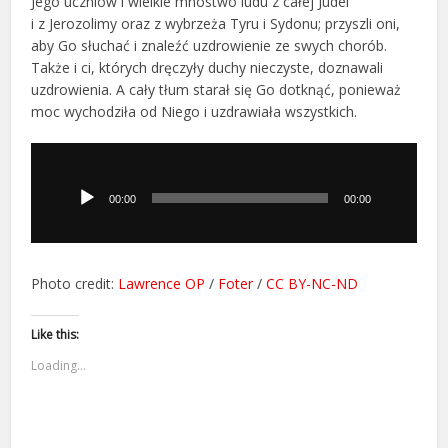
Jego uczniów i wielkie mnóstwo ludu z całej Judei
i z Jerozolimy oraz z wybrzeża Tyru i Sydonu; przyszli oni,
aby Go słuchać i znaleźć uzdrowienie ze swych chorób.
Także i ci, których dręczyły duchy nieczyste, doznawali
uzdrowienia. A cały tłum starał się Go dotknąć, ponieważ
moc wychodziła od Niego i uzdrawiała wszystkich.
Odtwarzacz
plików
dźwiękowych
00:00
00:00
Photo credit:
Lawrence OP
/
Foter
/
CC BY-NC-ND
Like this:
Loading...