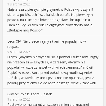
9 sierpnia 2026
Najstarsza z pieszych pielgrzymek w Polsce wyruszyła 9
sierpnia po Mszach św. z kaliskich parafii. Na pierwszym
postoju na Lisie pątników pobłogosławił biskup kaliski
Damian Bryl. W tym roku pielgrzymce towarzyszy hasło
„Budujcie mój Kościół”.
Leon XIV: Nie przeceniajmy sił ani nie popadajmy w
rozpacz
9 sierpnia 2026
O tym, „abyśmy nie wynosili się z powodu sukcesów i nigdy
nie przeceniali własnych sił, a zarazem, abyśmy nie
popadali w rozpacz nawet w chwilach ciemności” mówił
Papież w rozważaniu przed południową modlitwą Anioł
Pański. „W każdej sytuacji Jezus nas nie opuszcza, jeśli z
pokorą przyjmiemy Go do łodzi naszego życia” - zapewnił.
Gliwice: Rolnik, zaorał... asfalt
9 sierpnia 2026
Postawiono mu zarzut zniszczenia mienia o znacznej