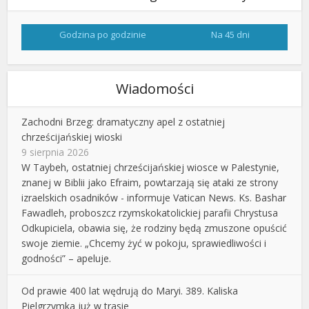
Godzina po godzinie
Na 45 dni
Wiadomości
Zachodni Brzeg: dramatyczny apel z ostatniej
chrześcijańskiej wioski
9 sierpnia 2026
W Taybeh, ostatniej chrześcijańskiej wiosce w Palestynie,
znanej w Biblii jako Efraim, powtarzają się ataki ze strony
izraelskich osadników - informuje Vatican News. Ks. Bashar
Fawadleh, proboszcz rzymskokatolickiej parafii Chrystusa
Odkupiciela, obawia się, że rodziny będą zmuszone opuścić
swoje ziemie. „Chcemy żyć w pokoju, sprawiedliwości i
godności” – apeluje.
Od prawie 400 lat wędrują do Maryi. 389. Kaliska
Pielgrzymka już w trasie