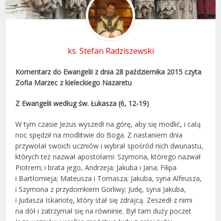
ks. Stefan Radziszewski
Komentarz do Ewangelii z dnia 28 października 2015 czyta
Zofia Marzec z kieleckiego Nazaretu
Z Ewangelii według św. Łukasza (6, 12-19)
W tym czasie Jezus wyszedł na górę, aby się modlić, i całą
noc spędził na modlitwie do Boga. Z nastaniem dnia
przywołał swoich uczniów i wybrał spośród nich dwunastu,
których też nazwał apostołami: Szymona, którego nazwał
Piotrem; i brata jego, Andrzeja; Jakuba i Jana; Filipa
i Bartłomieja; Mateusza i Tomasza; Jakuba, syna Alfeusza,
i Szymona z przydomkiem Gorliwy; Judę, syna Jakuba,
i Judasza Iskariotę, który stał się zdrajcą. Zeszedł z nimi
na dół i zatrzymał się na równinie. Był tam duży poczet