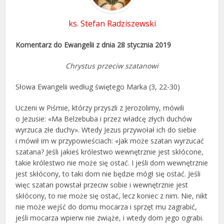
ks. Stefan Radziszewski
Komentarz do Ewangelii z dnia 28 stycznia 2019
Chrystus przeciw szatanowi
Słowa Ewangelii według świętego Marka (3, 22-30)
Uczeni w Piśmie, którzy przyszli z Jerozolimy, mówili
o Jezusie: «Ma Belzebuba i przez władcę złych duchów
wyrzuca złe duchy». Wtedy Jezus przywołał ich do siebie
i mówił im w przypowieściach: «Jak może szatan wyrzucać
szatana? Jeśli jakieś królestwo wewnętrznie jest skłócone,
takie królestwo nie może się ostać. I jeśli dom wewnętrznie
jest skłócony, to taki dom nie będzie mógł się ostać. Jeśli
więc szatan powstał przeciw sobie i wewnętrznie jest
skłócony, to nie może się ostać, lecz koniec z nim. Nie, nikt
nie może wejść do domu mocarza i sprzęt mu zagrabić,
jeśli mocarza wpierw nie zwiąże, i wtedy dom jego ograbi.