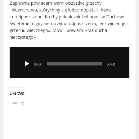
Zaprawdę powiadam wam: wszystkie grzechy
i bluźnierstwa, których by się ludzie dopuścili, będą
im odpuszczone. Kto by jednak zbluźnił przeciw Duchowi
Świętemu, nigdy nie otrzyma odpuszczenia, lecz winien jest
grzechu wiecznego». Mówili bowiem: «Ma ducha
nieczystego».
Odtwarzacz
plików
dźwiękowych
00:00
00:00
Like this:
Loading...