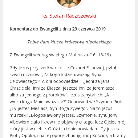
ks. Stefan Radziszewski
Komentarz do Ewangelii z dnia 29 czerwca 2019
Tobie dam klucze królestwa niebieskiego
Z Ewangelii według świętego Mateusza (16, 13-19)
Gdy Jezus przyszedł w okolice Cezarei Filipowej, pytał
swych uczniów: „Za kogo ludzie uważają Syna
Człowieczego?” A oni odpowiedzieli: „Jedni za Jana
Chrzciciela, inni za Eliasza, jeszcze inni za Jeremiasza
albo za jednego z proroków”. Jezus zapytał ich: „A
wy za kogo Mnie uważacie?” Odpowiedział Szymon Piotr:
„Ty jesteś Mesjasz, Syn Boga żywego”. Na to Jezus
mu rzekł: „Błogosławiony jesteś, Szymonie, synu Jony.
Albowiem ciało i krew nie objawiły ci tego, lecz Ojciec mój,
który jest w niebie. Otóż i Ja tobie powiadam: Ty jesteś
Piotr, Opoka, i na tej opoce zbuduję mój Kościół, a bramy