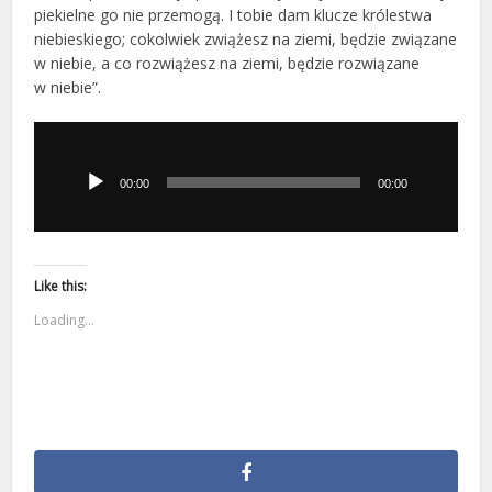
piekielne go nie przemogą. I tobie dam klucze królestwa
niebieskiego; cokolwiek zwiążesz na ziemi, będzie związane
w niebie, a co rozwiążesz na ziemi, będzie rozwiązane
w niebie”.
Odtwarzacz
plików
dźwiękowych
00:00
00:00
Like this:
Loading...