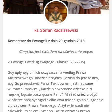
ks. Stefan Radziszewski
Komentarz do Ewangelii z dnia 29 grudnia 2018
Chrystus jest światłem na oświecenie pogan
Z Ewangelii według świętego Łukasza (2, 22-35)
Gdy upłynęły dni Ich oczyszczenia według Prawa
Mojżeszowego, Rodzice przynieśli Jezusa do Jerozolimy,
aby Go przedstawić Panu. Tak bowiem jest napisane
w Prawie Pańskim: „Każde pierworodne dziecko płci
męskiej będzie poświęcone Panu”. Mieli również złożyć
w ofierze parę synogarlic albo dwa młode gołębie, zgodnie
z przepisem Prawa Pańskiego. A żył w Jerozolimie
człowiek, imieniem Symeon. Był to człowiek prawy