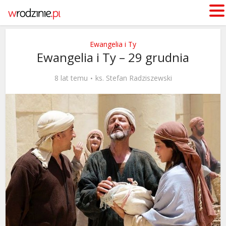
Ewangelia i Ty
Ewangelia i Ty – 29 grudnia
8 lat temu
ks. Stefan Radziszewski