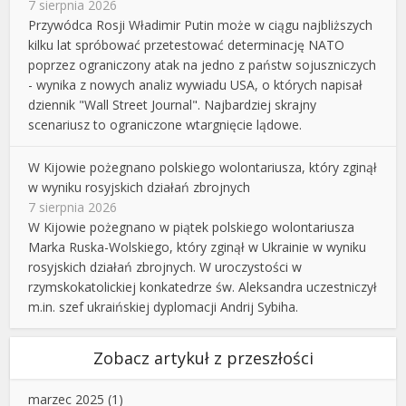
7 sierpnia 2026
Przywódca Rosji Władimir Putin może w ciągu najbliższych
kilku lat spróbować przetestować determinację NATO
poprzez ograniczony atak na jedno z państw sojuszniczych
- wynika z nowych analiz wywiadu USA, o których napisał
dziennik "Wall Street Journal". Najbardziej skrajny
scenariusz to ograniczone wtargnięcie lądowe.
W Kijowie pożegnano polskiego wolontariusza, który zginął
w wyniku rosyjskich działań zbrojnych
7 sierpnia 2026
W Kijowie pożegnano w piątek polskiego wolontariusza
Marka Ruska-Wolskiego, który zginął w Ukrainie w wyniku
rosyjskich działań zbrojnych. W uroczystości w
rzymskokatolickiej konkatedrze św. Aleksandra uczestniczył
m.in. szef ukraińskiej dyplomacji Andrij Sybiha.
Zobacz artykuł z przeszłości
marzec 2025
(1)