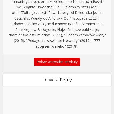
humanistycznych, prefekt kieleckiego Nazaretu; miłośnik
św. Brygidy Szwedzkiej i jej "Tajemnicy szczęścia"
oraz "Żółtego zeszytu" św. Teresy od Dzieciątka Jezus.
Czciciel s. Wandy od Aniołów. Od 4 listopada 2020 r.
odpowiedzialny za życie duchowe Parafii Przemienienia
Pańskiego w Białogonie. Najważniejsze publikacje:
"Kamieńska ostiumiczna" (2011), "Siedem kamyków wiary"
(2015), "Pedagogia w świecie literatury" (2017), "777
spojrzeń w niebo" (2018).
Pokaż wszystkie artykuły
Leave a Reply