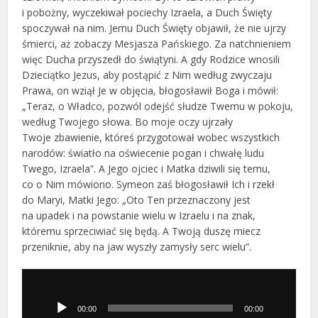
i pobożny, wyczekiwał pociechy Izraela, a Duch Święty
spoczywał na nim. Jemu Duch Święty objawił, że nie ujrzy
śmierci, aż zobaczy Mesjasza Pańskiego. Za natchnieniem
więc Ducha przyszedł do świątyni. A gdy Rodzice wnosili
Dzieciątko Jezus, aby postąpić z Nim według zwyczaju
Prawa, on wziął Je w objęcia, błogosławił Boga i mówił:
„Teraz, o Władco, pozwól odejść słudze Twemu w pokoju,
według Twojego słowa. Bo moje oczy ujrzały
Twoje zbawienie, któreś przygotował wobec wszystkich
narodów: światło na oświecenie pogan i chwałę ludu
Twego, Izraela”. A Jego ojciec i Matka dziwili się temu,
co o Nim mówiono. Symeon zaś błogosławił Ich i rzekł
do Maryi, Matki Jego: „Oto Ten przeznaczony jest
na upadek i na powstanie wielu w Izraelu i na znak,
któremu sprzeciwiać się będą. A Twoją duszę miecz
przeniknie, aby na jaw wyszły zamysły serc wielu”.
Odtwarzacz
plików
dźwiękowych
00:00
00:00