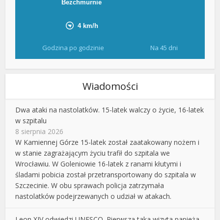
Godzina po godzinie
Na 45 dni
Wiadomości
Dwa ataki na nastolatków. 15-latek walczy o życie, 16-latek
w szpitalu
8 sierpnia 2026
W Kamiennej Górze 15-latek został zaatakowany nożem i
w stanie zagrażającym życiu trafił do szpitala we
Wrocławiu. W Goleniowie 16-latek z ranami kłutymi i
śladami pobicia został przetransportowany do szpitala w
Szczecinie. W obu sprawach policja zatrzymała
nastolatków podejrzewanych o udział w atakach.
Leon XIV odwiedzi UNESCO. Pierwsza taka wizyta papieża