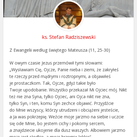
ks. Stefan Radziszewski
Z Ewangelii według świętego Mateusza (11, 25-30)
W owym czasie Jezus przemówił tymi słowami:
„Wysławiam Cię, Ojcze, Panie nieba i ziemi, że zakryłeś
te rzeczy przed mądrymi i roztropnymi, a objawiłeś
je prostaczkom. Tak, Ojcze, gdyż takie było
Twoje upodobanie. Wszystko przekazał Mi Ojciec mój. Nikt
też nie zna Syna, tylko Ojciec, ani Ojca nikt nie zna,
tylko Syn, i ten, komu Syn zechce objawić. Przyjdźcie
do Mnie wszyscy, którzy utrudzeni i obciążeni jesteście,
a Ja was pokrzepię. Weźcie moje jarzmo na siebie i uczcie
się ode Mnie, bo jestem cichy i pokorny sercem,
a znajdziecie ukojenie dla dusz waszych. Albowiem jarzmo
moje jest słodkie, a moje brzemię lekkie”.