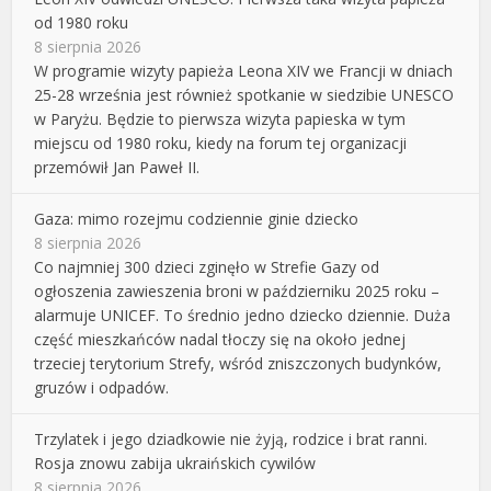
od 1980 roku
8 sierpnia 2026
W programie wizyty papieża Leona XIV we Francji w dniach
25-28 września jest również spotkanie w siedzibie UNESCO
w Paryżu. Będzie to pierwsza wizyta papieska w tym
miejscu od 1980 roku, kiedy na forum tej organizacji
przemówił Jan Paweł II.
Gaza: mimo rozejmu codziennie ginie dziecko
8 sierpnia 2026
Co najmniej 300 dzieci zginęło w Strefie Gazy od
ogłoszenia zawieszenia broni w październiku 2025 roku –
alarmuje UNICEF. To średnio jedno dziecko dziennie. Duża
część mieszkańców nadal tłoczy się na około jednej
trzeciej terytorium Strefy, wśród zniszczonych budynków,
gruzów i odpadów.
Trzylatek i jego dziadkowie nie żyją, rodzice i brat ranni.
Rosja znowu zabija ukraińskich cywilów
8 sierpnia 2026