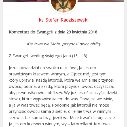
ks. Stefan Radziszewski
Komentarz do Ewangelii z dnia 29 kwietnia 2018
Kto trwa we Mnie, przynosi owoc obfity
Z Ewangelii według świętego Jana (15, 1-8)
Jezus powiedział do swoich uczniów: „Ja jestem
prawdziwym krzewem winnym, a Ojciec mój jest tym,
który uprawia. Każdą latorośl, która we Mnie nie przynosi
owocu, odcina, a każdą, która przynosi owoc, oczyszcza,
aby przynosiła owoc obfitszy. Wy już jesteście czyści dzięki
słowu, które wypowiedziałem do was. Trwajcie we Mnie,
a Ja w was trwać będę. Podobnie jak latorośl nie może
przynosić owocu sama z siebie, o ile nie trwa w winnym
krzewie, tak samo i wy, jeżeli we Mnie trwać nie będziecie.
Ja jestem krzewem winnym, wy – latoroślami. Kto trwa