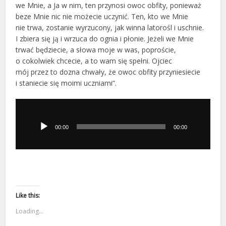
we Mnie, a Ja w nim, ten przynosi owoc obfity, ponieważ
beze Mnie nic nie możecie uczynić. Ten, kto we Mnie
nie trwa, zostanie wyrzucony, jak winna latorośl i uschnie.
I zbiera się ją i wrzuca do ognia i płonie. Jeżeli we Mnie
trwać będziecie, a słowa moje w was, poproście,
o cokolwiek chcecie, a to wam się spełni. Ojciec
mój przez to dozna chwały, że owoc obfity przyniesiecie
i staniecie się moimi uczniami”.
Odtwarzacz
plików
dźwiękowych
00:00
00:00
Like this:
Loading...