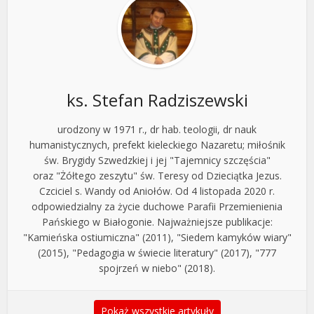
ks. Stefan Radziszewski
urodzony w 1971 r., dr hab. teologii, dr nauk
humanistycznych, prefekt kieleckiego Nazaretu; miłośnik
św. Brygidy Szwedzkiej i jej "Tajemnicy szczęścia"
oraz "Żółtego zeszytu" św. Teresy od Dzieciątka Jezus.
Czciciel s. Wandy od Aniołów. Od 4 listopada 2020 r.
odpowiedzialny za życie duchowe Parafii Przemienienia
Pańskiego w Białogonie. Najważniejsze publikacje:
"Kamieńska ostiumiczna" (2011), "Siedem kamyków wiary"
(2015), "Pedagogia w świecie literatury" (2017), "777
spojrzeń w niebo" (2018).
Pokaż wszystkie artykuły