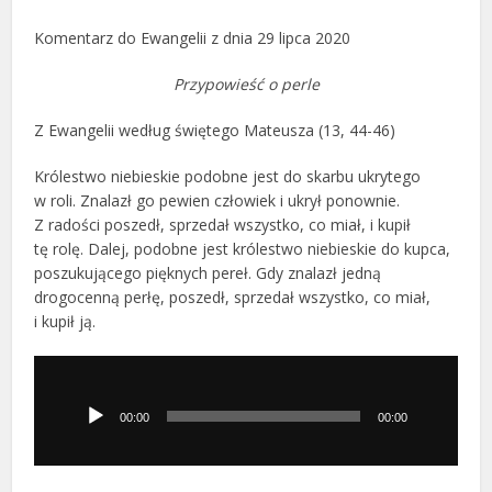
Komentarz do Ewangelii z dnia 29 lipca 2020
Przypowieść o perle
Z Ewangelii według świętego Mateusza (13, 44-46)
Królestwo niebieskie podobne jest do skarbu ukrytego
w roli. Znalazł go pewien człowiek i ukrył ponownie.
Z radości poszedł, sprzedał wszystko, co miał, i kupił
tę rolę. Dalej, podobne jest królestwo niebieskie do kupca,
poszukującego pięknych pereł. Gdy znalazł jedną
drogocenną perłę, poszedł, sprzedał wszystko, co miał,
i kupił ją.
Odtwarzacz
plików
dźwiękowych
00:00
00:00