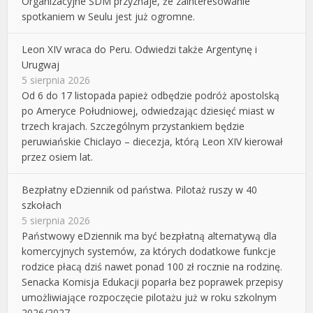
Organizacyjne ŚDM przyznaje, że zainteresowanie
spotkaniem w Seulu jest już ogromne.
Leon XIV wraca do Peru. Odwiedzi także Argentynę i
Urugwaj
5 sierpnia 2026
Od 6 do 17 listopada papież odbędzie podróż apostolską
po Ameryce Południowej, odwiedzając dziesięć miast w
trzech krajach. Szczególnym przystankiem będzie
peruwiańskie Chiclayo – diecezja, którą Leon XIV kierował
przez osiem lat.
Bezpłatny eDziennik od państwa. Pilotaż ruszy w 40
szkołach
5 sierpnia 2026
Państwowy eDziennik ma być bezpłatną alternatywą dla
komercyjnych systemów, za których dodatkowe funkcje
rodzice płacą dziś nawet ponad 100 zł rocznie na rodzinę.
Senacka Komisja Edukacji poparła bez poprawek przepisy
umożliwiające rozpoczęcie pilotażu już w roku szkolnym
2026/2027.