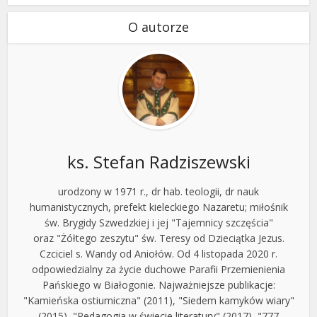
O autorze
ks. Stefan Radziszewski
urodzony w 1971 r., dr hab. teologii, dr nauk
humanistycznych, prefekt kieleckiego Nazaretu; miłośnik
św. Brygidy Szwedzkiej i jej "Tajemnicy szczęścia"
oraz "Żółtego zeszytu" św. Teresy od Dzieciątka Jezus.
Czciciel s. Wandy od Aniołów. Od 4 listopada 2020 r.
odpowiedzialny za życie duchowe Parafii Przemienienia
Pańskiego w Białogonie. Najważniejsze publikacje:
"Kamieńska ostiumiczna" (2011), "Siedem kamyków wiary"
(2015), "Pedagogia w świecie literatury" (2017), "777