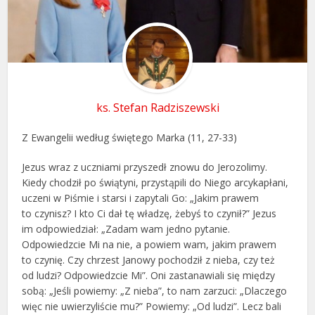
ks. Stefan Radziszewski
Z Ewangelii według świętego Marka (11, 27-33)
Jezus wraz z uczniami przyszedł znowu do Jerozolimy.
Kiedy chodził po świątyni, przystąpili do Niego arcykapłani,
uczeni w Piśmie i starsi i zapytali Go: „Jakim prawem
to czynisz? I kto Ci dał tę władzę, żebyś to czynił?” Jezus
im odpowiedział: „Zadam wam jedno pytanie.
Odpowiedzcie Mi na nie, a powiem wam, jakim prawem
to czynię. Czy chrzest Janowy pochodził z nieba, czy też
od ludzi? Odpowiedzcie Mi”. Oni zastanawiali się między
sobą: „Jeśli powiemy: „Z nieba”, to nam zarzuci: „Dlaczego
więc nie uwierzyliście mu?” Powiemy: „Od ludzi”. Lecz bali