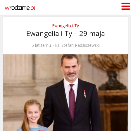
Ewangelia i Ty
Ewangelia i Ty – 29 maja
5 lat temu
ks. Stefan Radziszewski