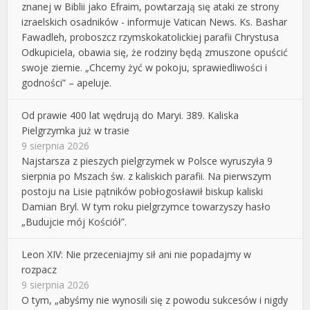
znanej w Biblii jako Efraim, powtarzają się ataki ze strony
izraelskich osadników - informuje Vatican News. Ks. Bashar
Fawadleh, proboszcz rzymskokatolickiej parafii Chrystusa
Odkupiciela, obawia się, że rodziny będą zmuszone opuścić
swoje ziemie. „Chcemy żyć w pokoju, sprawiedliwości i
godności” – apeluje.
Od prawie 400 lat wędrują do Maryi. 389. Kaliska
Pielgrzymka już w trasie
9 sierpnia 2026
Najstarsza z pieszych pielgrzymek w Polsce wyruszyła 9
sierpnia po Mszach św. z kaliskich parafii. Na pierwszym
postoju na Lisie pątników pobłogosławił biskup kaliski
Damian Bryl. W tym roku pielgrzymce towarzyszy hasło
„Budujcie mój Kościół”.
Leon XIV: Nie przeceniajmy sił ani nie popadajmy w
rozpacz
9 sierpnia 2026
O tym, „abyśmy nie wynosili się z powodu sukcesów i nigdy