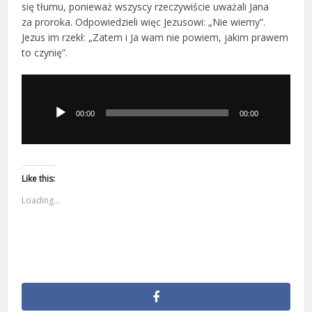
się tłumu, ponieważ wszyscy rzeczywiście uważali Jana
za proroka. Odpowiedzieli więc Jezusowi: „Nie wiemy”.
Jezus im rzekł: „Zatem i Ja wam nie powiem, jakim prawem
to czynię”.
Odtwarzacz
plików
dźwiękowych
00:00
00:00
Like this:
Loading...