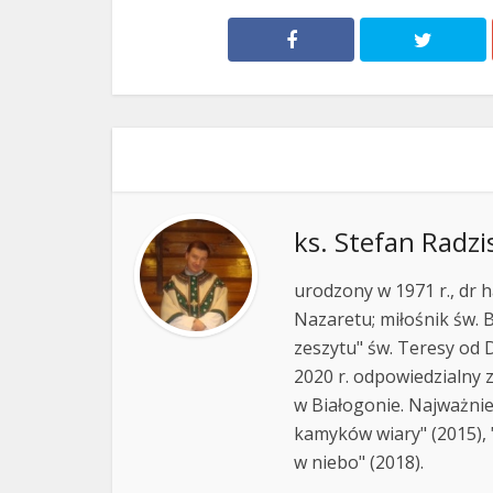
ks. Stefan Radzi
urodzony w 1971 r., dr h
Nazaretu; miłośnik św. B
zeszytu" św. Teresy od D
2020 r. odpowiedzialny 
w Białogonie. Najważnie
kamyków wiary" (2015), "
w niebo" (2018).