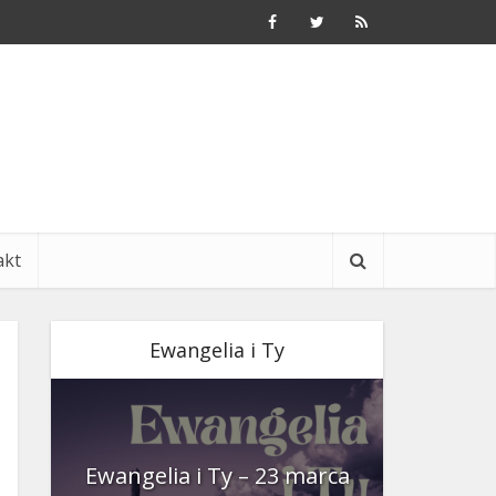
akt
Ewangelia i Ty
nia
Ewangelia i Ty – 23 marca
Ewangeli