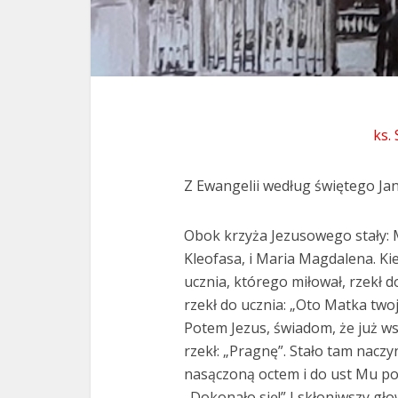
ks.
Z Ewangelii według świętego Jan
Obok krzyża Jezusowego stały: M
Kleofasa, i Maria Magdalena. Kie
ucznia, którego miłował, rzekł d
rzekł do ucznia: „Oto Matka twoja
Potem Jezus, świadom, że już ws
rzekł: „Pragnę”. Stało tam nacz
nasączoną octem i do ust Mu pod
„Dokonało się!” I skłoniwszy gło