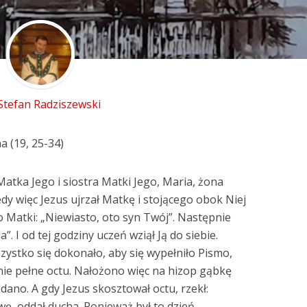
 Stefan Radziszewski
a (19, 25-34)
atka Jego i siostra Matki Jego, Maria, żona
dy więc Jezus ujrzał Matkę i stojącego obok Niej
o Matki: „Niewiasto, oto syn Twój”. Następnie
”. I od tej godziny uczeń wziął Ją do siebie.
zystko się dokonało, aby się wypełniło Pismo,
ynie pełne octu. Nałożono więc na hizop gąbkę
ano. A gdy Jezus skosztował octu, rzekł:
wę, oddał ducha. Ponieważ był to dzień