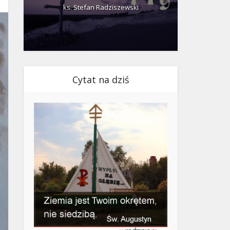
ks. Stefan Radziszewski
ks.
Cytat na dziś