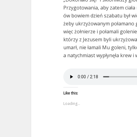
Przygotowania, aby zatem ciała 
ów bowiem dzień szabatu był wiel
żeby ukrzyżowanym połamano gole
więc żołnierze i połamali goleni
którzy z Jezusem byli ukrzyżowan
umarł, nie łamali Mu goleni, tyl
a natychmiast wypłynęła krew i 
Like this:
Loading...