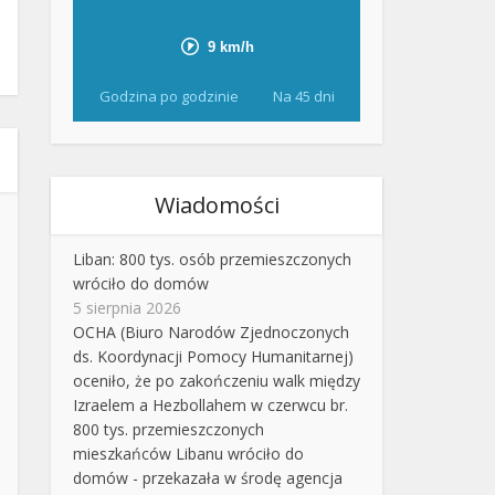
Godzina po godzinie
Na 45 dni
Wiadomości
Liban: 800 tys. osób przemieszczonych
wróciło do domów
5 sierpnia 2026
OCHA (Biuro Narodów Zjednoczonych
ds. Koordynacji Pomocy Humanitarnej)
oceniło, że po zakończeniu walk między
Izraelem a Hezbollahem w czerwcu br.
800 tys. przemieszczonych
mieszkańców Libanu wróciło do
domów - przekazała w środę agencja