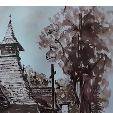
Stefan Radziszewski
ks. Stefan Radziszewski