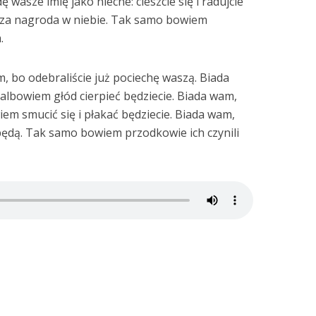
asze imię jako niecne: cieszcie się i radujcie
sza nagroda w niebie. Tak samo bowiem
.
 bo odebraliście już pociechę waszą. Biada
, albowiem głód cierpieć będziecie. Biada wam,
wiem smucić się i płakać będziecie. Biada wam,
będą. Tak samo bowiem przodkowie ich czynili