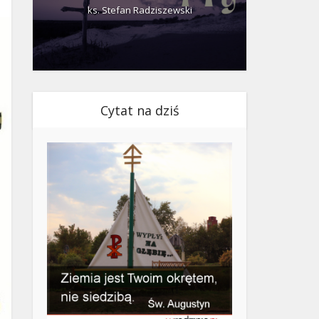
ks. Stefan Radziszewski
ks.
Cytat na dziś