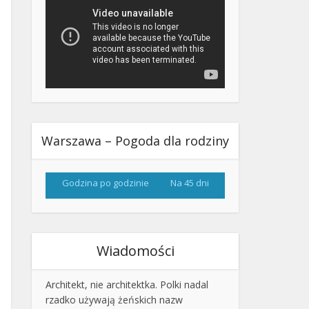
Warszawa – Pogoda dla rodziny
Godzina po godzinie
Na 45 dni
Wiadomości
Architekt, nie architektka. Polki nadal
rzadko używają żeńskich nazw