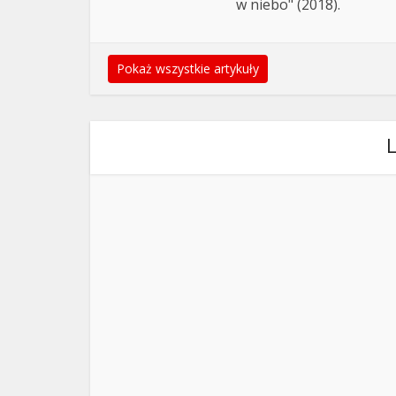
w niebo" (2018).
Pokaż wszystkie artykuły
L