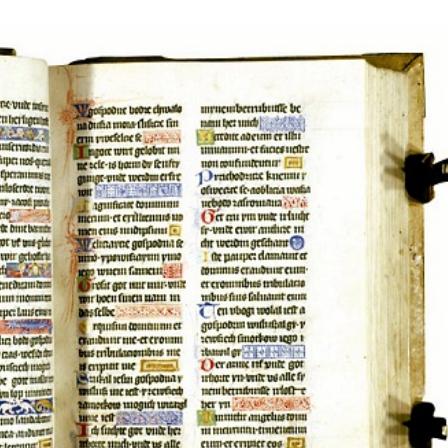
Stefan Radziszewski
ks. Stefan Radziszewski