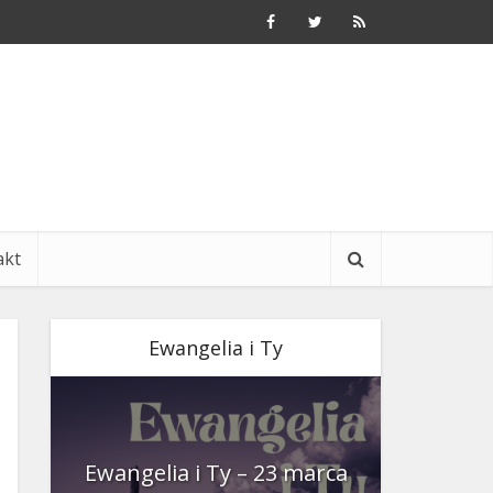
akt
Ewangelia i Ty
nia
Ewangelia i Ty – 23 marca
Ewangeli