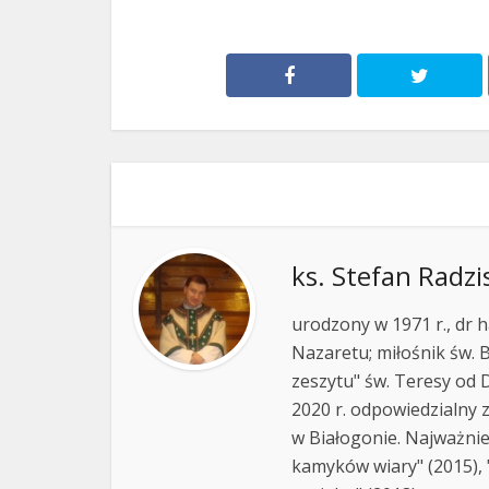
ks. Stefan Radzi
urodzony w 1971 r., dr h
Nazaretu; miłośnik św. B
zeszytu" św. Teresy od D
2020 r. odpowiedzialny 
w Białogonie. Najważnie
kamyków wiary" (2015), "