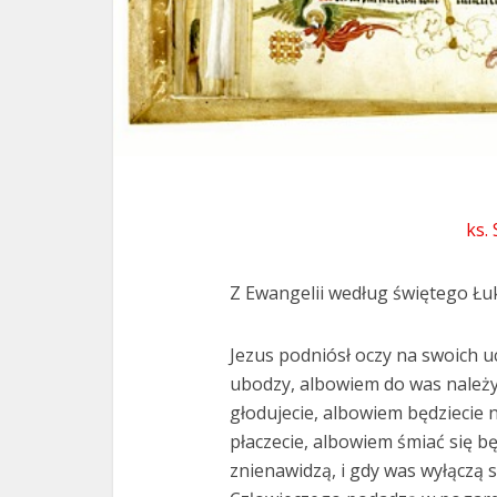
ks.
Z Ewangelii według świętego Łuk
Jezus podniósł oczy na swoich uc
ubodzy, albowiem do was należy
głodujecie, albowiem będziecie n
płaczecie, albowiem śmiać się bę
znienawidzą, i gdy was wyłączą 