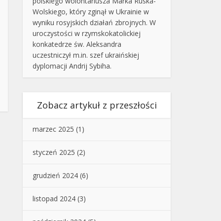
polskiego wolontariusza Marka Ruska-
Wolskiego, który zginął w Ukrainie w
wyniku rosyjskich działań zbrojnych. W
uroczystości w rzymskokatolickiej
konkatedrze św. Aleksandra
uczestniczył m.in. szef ukraińskiej
dyplomacji Andrij Sybiha.
Zobacz artykuł z przeszłości
marzec 2025
(1)
styczeń 2025
(2)
grudzień 2024
(6)
listopad 2024
(3)