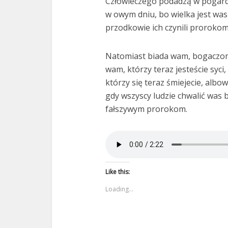
Człowieczego podadzą w pogardę w
w owym dniu, bo wielka jest wa
przodkowie ich czynili prorokom
Natomiast biada wam, bogaczom,
wam, którzy teraz jesteście syci
którzy się teraz śmiejecie, albo
gdy wszyscy ludzie chwalić was 
fałszywym prorokom.
Like this:
Loading...