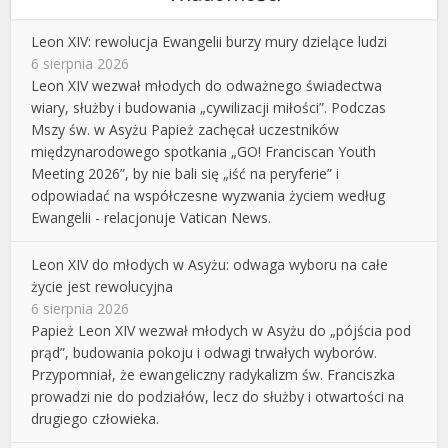
Leon XIV: rewolucja Ewangelii burzy mury dzielące ludzi
6 sierpnia 2026
Leon XIV wezwał młodych do odważnego świadectwa
wiary, służby i budowania „cywilizacji miłości”. Podczas
Mszy św. w Asyżu Papież zachęcał uczestników
międzynarodowego spotkania „GO! Franciscan Youth
Meeting 2026”, by nie bali się „iść na peryferie” i
odpowiadać na współczesne wyzwania życiem według
Ewangelii - relacjonuje Vatican News.
Leon XIV do młodych w Asyżu: odwaga wyboru na całe
życie jest rewolucyjna
6 sierpnia 2026
Papież Leon XIV wezwał młodych w Asyżu do „pójścia pod
prąd”, budowania pokoju i odwagi trwałych wyborów.
Przypomniał, że ewangeliczny radykalizm św. Franciszka
prowadzi nie do podziałów, lecz do służby i otwartości na
drugiego człowieka.