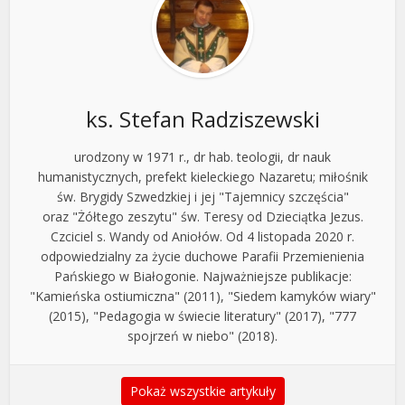
ks. Stefan Radziszewski
urodzony w 1971 r., dr hab. teologii, dr nauk
humanistycznych, prefekt kieleckiego Nazaretu; miłośnik
św. Brygidy Szwedzkiej i jej "Tajemnicy szczęścia"
oraz "Żółtego zeszytu" św. Teresy od Dzieciątka Jezus.
Czciciel s. Wandy od Aniołów. Od 4 listopada 2020 r.
odpowiedzialny za życie duchowe Parafii Przemienienia
Pańskiego w Białogonie. Najważniejsze publikacje:
"Kamieńska ostiumiczna" (2011), "Siedem kamyków wiary"
(2015), "Pedagogia w świecie literatury" (2017), "777
spojrzeń w niebo" (2018).
Pokaż wszystkie artykuły