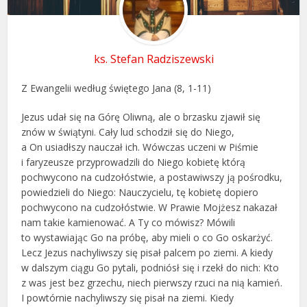
ks. Stefan Radziszewski
Z Ewangelii według świętego Jana (8, 1-11)
Jezus udał się na Górę Oliwną, ale o brzasku zjawił się
znów w świątyni. Cały lud schodził się do Niego,
a On usiadłszy nauczał ich. Wówczas uczeni w Piśmie
i faryzeusze przyprowadzili do Niego kobietę którą
pochwycono na cudzołóstwie, a postawiwszy ją pośrodku,
powiedzieli do Niego: Nauczycielu, tę kobietę dopiero
pochwycono na cudzołóstwie. W Prawie Mojżesz nakazał
nam takie kamienować. A Ty co mówisz? Mówili
to wystawiając Go na próbę, aby mieli o co Go oskarżyć.
Lecz Jezus nachyliwszy się pisał palcem po ziemi. A kiedy
w dalszym ciągu Go pytali, podniósł się i rzekł do nich: Kto
z was jest bez grzechu, niech pierwszy rzuci na nią kamień.
I powtórnie nachyliwszy się pisał na ziemi. Kiedy