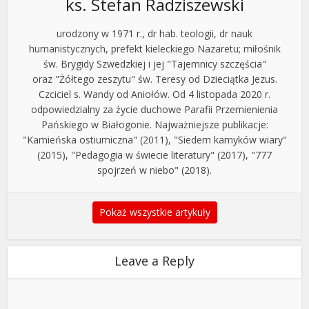
ks. Stefan Radziszewski
urodzony w 1971 r., dr hab. teologii, dr nauk
humanistycznych, prefekt kieleckiego Nazaretu; miłośnik
św. Brygidy Szwedzkiej i jej "Tajemnicy szczęścia"
oraz "Żółtego zeszytu" św. Teresy od Dzieciątka Jezus.
Czciciel s. Wandy od Aniołów. Od 4 listopada 2020 r.
odpowiedzialny za życie duchowe Parafii Przemienienia
Pańskiego w Białogonie. Najważniejsze publikacje:
"Kamieńska ostiumiczna" (2011), "Siedem kamyków wiary"
(2015), "Pedagogia w świecie literatury" (2017), "777
spojrzeń w niebo" (2018).
Pokaż wszystkie artykuły
Leave a Reply