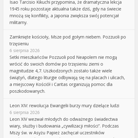
Isao Tarcisio Kikuchi przypomina, że dramatyczna lekcja
1945 roku pozostaje aktualna także dziś, gdy na świecie
mnożą się konflikty, a Japonia zwiększa swój potencjał
militarny.
Zamknięte kościoły, Msze pod gołym niebem. Pozzuoli po
trzęsieniu
6 sierpnia 2026
Setki mieszkańców Pozzuoli pod Neapolem nie mogą
wrócić do swoich domów po trzęsieniu ziemi o
magnitudzie 4,7. Uszkodzonych zostało także wiele
świątyń, dlatego liturgie odbywają się na placach i ulicach,
a miejscowy Kościół i Caritas organizują pomoc dla
poszkodowanych.
Leon XIV: rewolucja Ewangelii burzy mury dzielące ludzi
6 sierpnia 2026
Leon XIV wezwał młodych do odważnego świadectwa
wiary, służby i budowania „cywilizacji miłości”. Podczas
Mszy św. w Asyżu Papież zachęcał uczestników