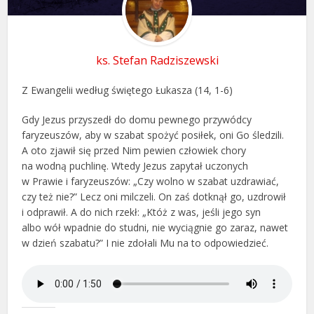
ks. Stefan Radziszewski
Z Ewangelii według świętego Łukasza (14, 1-6)
Gdy Jezus przyszedł do domu pewnego przywódcy
faryzeuszów, aby w szabat spożyć posiłek, oni Go śledzili.
A oto zjawił się przed Nim pewien człowiek chory
na wodną puchlinę. Wtedy Jezus zapytał uczonych
w Prawie i faryzeuszów: „Czy wolno w szabat uzdrawiać,
czy też nie?” Lecz oni milczeli. On zaś dotknął go, uzdrowił
i odprawił. A do nich rzekł: „Któż z was, jeśli jego syn
albo wół wpadnie do studni, nie wyciągnie go zaraz, nawet
w dzień szabatu?” I nie zdołali Mu na to odpowiedzieć.