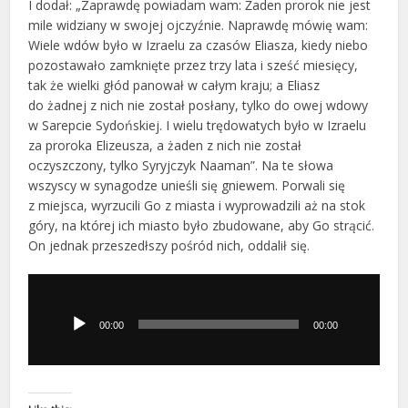
I dodał: „Zaprawdę powiadam wam: Żaden prorok nie jest
mile widziany w swojej ojczyźnie. Naprawdę mówię wam:
Wiele wdów było w Izraelu za czasów Eliasza, kiedy niebo
pozostawało zamknięte przez trzy lata i sześć miesięcy,
tak że wielki głód panował w całym kraju; a Eliasz
do żadnej z nich nie został posłany, tylko do owej wdowy
w Sarepcie Sydońskiej. I wielu trędowatych było w Izraelu
za proroka Elizeusza, a żaden z nich nie został
oczyszczony, tylko Syryjczyk Naaman”. Na te słowa
wszyscy w synagodze unieśli się gniewem. Porwali się
z miejsca, wyrzucili Go z miasta i wyprowadzili aż na stok
góry, na której ich miasto było zbudowane, aby Go strącić.
On jednak przeszedłszy pośród nich, oddalił się.
Odtwarzacz
plików
dźwiękowych
00:00
00:00