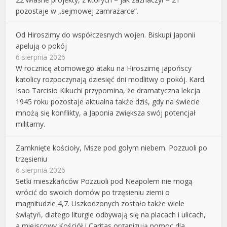
pozostaje w „sejmowej zamrażarce”.
Od Hiroszimy do współczesnych wojen. Biskupi Japonii
apelują o pokój
6 sierpnia 2026
W rocznicę atomowego ataku na Hiroszimę japońscy
katolicy rozpoczynają dziesięć dni modlitwy o pokój. Kard.
Isao Tarcisio Kikuchi przypomina, że dramatyczna lekcja
1945 roku pozostaje aktualna także dziś, gdy na świecie
mnożą się konflikty, a Japonia zwiększa swój potencjał
militarny.
Zamknięte kościoły, Msze pod gołym niebem. Pozzuoli po
trzęsieniu
6 sierpnia 2026
Setki mieszkańców Pozzuoli pod Neapolem nie mogą
wrócić do swoich domów po trzęsieniu ziemi o
magnitudzie 4,7. Uszkodzonych zostało także wiele
świątyń, dlatego liturgie odbywają się na placach i ulicach,
a miejscowy Kościół i Caritas organizują pomoc dla