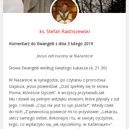
ks. Stefan Radziszewski
Komentarz do Ewangelii z dnia 3 lutego 2019
Jezus odrzucony w Nazarecie
Słowa Ewangelii według świętego Łukasza (4, 21-30)
W Nazarecie w synagodze, po czytaniu z proroctwa
Izajasza, Jezus powiedział: „Dziś spełniły się te słowa
Pisma, któreście słyszeli”. A wszyscy przyświadczali
Mu i dziwili się pełnym wdzięku słowom, które płynęły z ust
Jego. I mówili: „Czyż nie jest to syn Józefa?”. Wtedy rzekł
do nich „Z pewnością powiecie mi to przysłowie: „Lekarzu,
ulecz samego siebie; dokonajże i tu, w swojej ojczyźnie,
tego, co wydarzyło się, jak słyszeliśmy, w Kafarnaum«”.