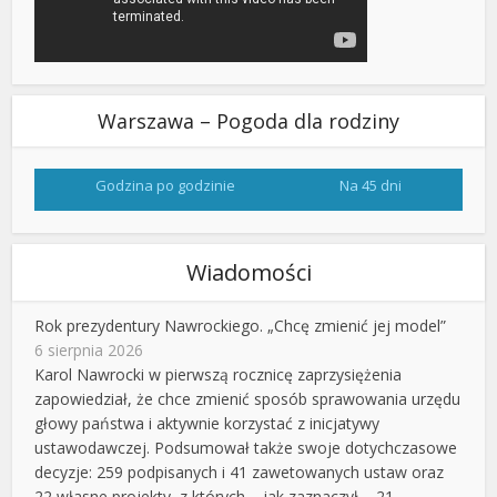
Warszawa – Pogoda dla rodziny
Godzina po godzinie
Na 45 dni
Wiadomości
Rok prezydentury Nawrockiego. „Chcę zmienić jej model”
6 sierpnia 2026
Karol Nawrocki w pierwszą rocznicę zaprzysiężenia
zapowiedział, że chce zmienić sposób sprawowania urzędu
głowy państwa i aktywnie korzystać z inicjatywy
ustawodawczej. Podsumował także swoje dotychczasowe
decyzje: 259 podpisanych i 41 zawetowanych ustaw oraz
22 własne projekty, z których – jak zaznaczył – 21