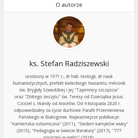
O autorze
ks. Stefan Radziszewski
urodzony w 1971 r., dr hab. teologii, dr nauk
humanistycznych, prefekt kieleckiego Nazaretu; miłośnik
św. Brygidy Szwedzkiej i jej "Tajemnicy szczęścia"
oraz "Żółtego zeszytu" św. Teresy od Dzieciątka Jezus.
Czciciel s. Wandy od Aniołów. Od 4 listopada 2020 r.
odpowiedzialny za życie duchowe Parafii Przemienienia
Pańskiego w Białogonie. Najważniejsze publikacje:
"Kamieńska ostiumiczna" (2011), "Siedem kamyków wiary"
(2015), "Pedagogia w świecie literatury" (2017), "777
spojrzeń w niebo" (2018).