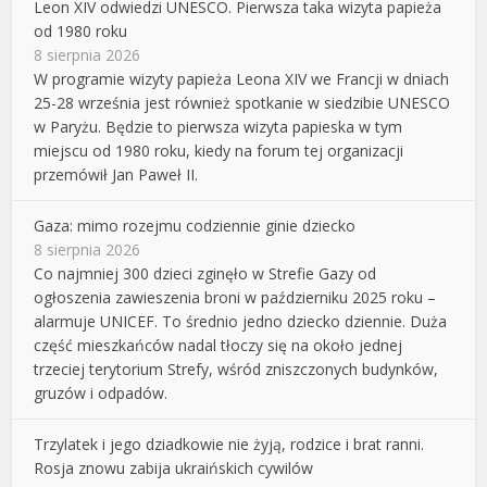
Leon XIV odwiedzi UNESCO. Pierwsza taka wizyta papieża
od 1980 roku
8 sierpnia 2026
W programie wizyty papieża Leona XIV we Francji w dniach
25-28 września jest również spotkanie w siedzibie UNESCO
w Paryżu. Będzie to pierwsza wizyta papieska w tym
miejscu od 1980 roku, kiedy na forum tej organizacji
przemówił Jan Paweł II.
Gaza: mimo rozejmu codziennie ginie dziecko
8 sierpnia 2026
Co najmniej 300 dzieci zginęło w Strefie Gazy od
ogłoszenia zawieszenia broni w październiku 2025 roku –
alarmuje UNICEF. To średnio jedno dziecko dziennie. Duża
część mieszkańców nadal tłoczy się na około jednej
trzeciej terytorium Strefy, wśród zniszczonych budynków,
gruzów i odpadów.
Trzylatek i jego dziadkowie nie żyją, rodzice i brat ranni.
Rosja znowu zabija ukraińskich cywilów