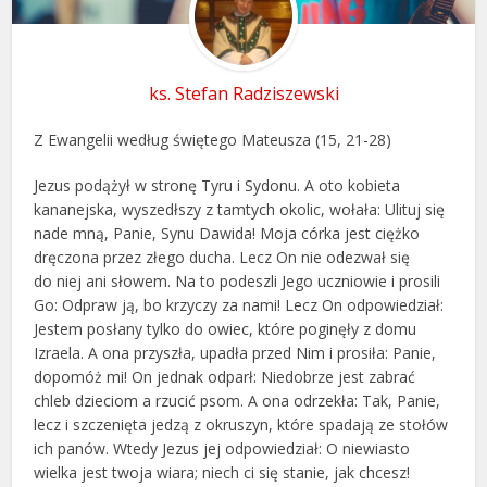
ks. Stefan Radziszewski
Z Ewangelii według świętego Mateusza (15, 21-28)
Jezus podążył w stronę Tyru i Sydonu. A oto kobieta
kananejska, wyszedłszy z tamtych okolic, wołała: Ulituj się
nade mną, Panie, Synu Dawida! Moja córka jest ciężko
dręczona przez złego ducha. Lecz On nie odezwał się
do niej ani słowem. Na to podeszli Jego uczniowie i prosili
Go: Odpraw ją, bo krzyczy za nami! Lecz On odpowiedział:
Jestem posłany tylko do owiec, które poginęły z domu
Izraela. A ona przyszła, upadła przed Nim i prosiła: Panie,
dopomóż mi! On jednak odparł: Niedobrze jest zabrać
chleb dzieciom a rzucić psom. A ona odrzekła: Tak, Panie,
lecz i szczenięta jedzą z okruszyn, które spadają ze stołów
ich panów. Wtedy Jezus jej odpowiedział: O niewiasto
wielka jest twoja wiara; niech ci się stanie, jak chcesz!